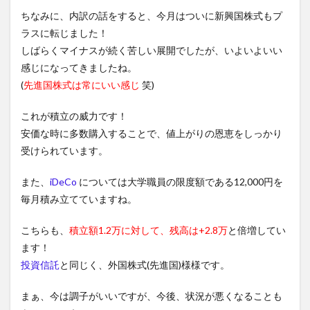
ちなみに、内訳の話をすると、今月はついに新興国株式もプ
ラスに転じました！
しばらくマイナスが続く苦しい展開でしたが、いよいよいい
感じになってきましたね。
(
先進国株式は常にいい感じ
笑)
これが積立の威力です！
安価な時に多数購入することで、値上がりの恩恵をしっかり
受けられています。
また、
iDeCo
については大学職員の限度額である12,000円を
毎月積み立てていますね。
こちらも、
積立額1.2万に対して、残高は+2.8万
と倍増してい
ます！
投資信託
と同じく、外国株式(先進国)様様です。
まぁ、今は調子がいいですが、今後、状況が悪くなることも