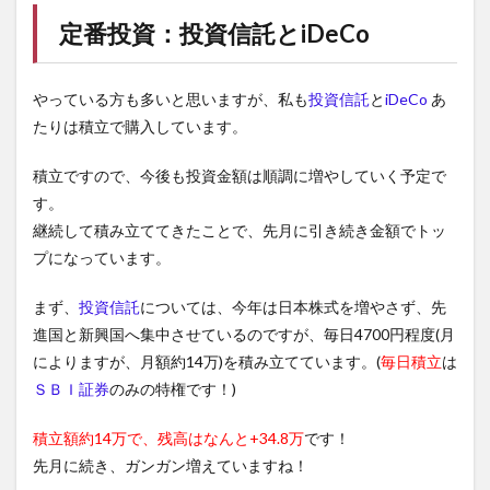
定番投資：
投資信託
と
iDeCo
やっている方も多いと思いますが、私も
投資信託
と
iDeCo
あ
たりは積立で購入しています。
積立ですので、今後も投資金額は順調に増やしていく予定で
す。
継続して積み立ててきたことで、先月に引き続き金額でトッ
プになっています。
まず、
投資信託
については、今年は日本株式を増やさず、先
進国と新興国へ集中させているのですが、毎日4700円程度(月
によりますが、月額約14万)を積み立てています。(
毎日積立
は
ＳＢＩ証券
のみの特権です！)
積立額約14万で、残高はなんと+34.8万
です！
先月に続き、ガンガン増えていますね！