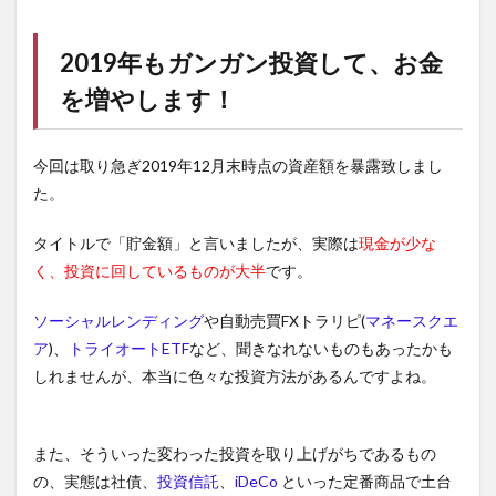
2019年もガンガン投資して、お金
を増やします！
今回は取り急ぎ2019年12月末時点の資産額を暴露致しまし
た。
タイトルで「貯金額」と言いましたが、実際は
現金が少な
く、投資に回しているものが大半
です。
ソーシャルレンディング
や自動売買FXトラリピ(
マネースクエ
ア
)、
トライオートETF
など、聞きなれないものもあったかも
しれませんが、本当に色々な投資方法があるんですよね。
また、そういった変わった投資を取り上げがちであるもの
の、実態は社債、
投資信託
、
iDeCo
といった定番商品で土台