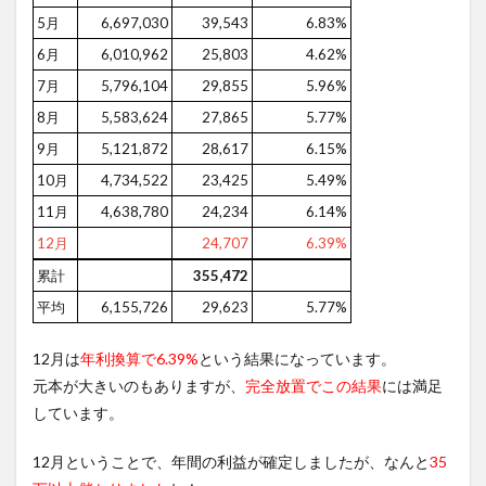
5月
6,697,030
39,543
6.83%
6月
6,010,962
25,803
4.62%
7月
5,796,104
29,855
5.96%
8月
5,583,624
27,865
5.77%
9月
5,121,872
28,617
6.15%
10月
4,734,522
23,425
5.49%
11月
4,638,780
24,234
6.14%
12月
24,707
6.39%
累計
355,472
平均
6,155,726
29,623
5.77%
12月は
年利換算で6.39%
という結果になっています。
元本が大きいのもありますが、
完全放置でこの結果
には満足
しています。
12月ということで、年間の利益が確定しましたが、なんと
35