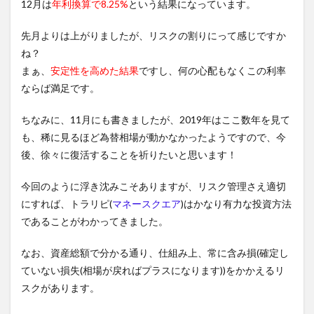
12月は
年利換算で8.25%
という結果になっています。
先月よりは上がりましたが、リスクの割りにって感じですか
ね？
まぁ、
安定性を高めた結果
ですし、何の心配もなくこの利率
ならば満足です。
ちなみに、11月にも書きましたが、2019年はここ数年を見て
も、稀に見るほど為替相場が動かなかったようですので、今
後、徐々に復活することを祈りたいと思います！
今回のように浮き沈みこそありますが、リスク管理さえ適切
にすれば、トラリピ(
マネースクエア
)はかなり有力な投資方法
であることがわかってきました。
なお、資産総額で分かる通り、仕組み上、常に含み損(確定し
ていない損失(相場が戻ればプラスになります))をかかえるリ
スクがあります。