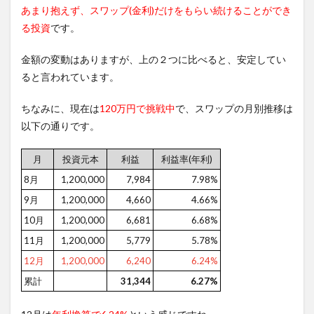
あまり抱えず、スワップ(金利)だけをもらい続けることができ
る投資
です。
金額の変動はありますが、上の２つに比べると、安定してい
ると言われています。
ちなみに、現在は
120万円で挑戦中
で、スワップの月別推移は
以下の通りです。
月
投資元本
利益
利益率(年利)
8月
1,200,000
7,984
7.98%
9月
1,200,000
4,660
4.66%
10月
1,200,000
6,681
6.68%
11月
1,200,000
5,779
5.78%
12月
1,200,000
6,240
6.24%
累計
31,344
6.27%