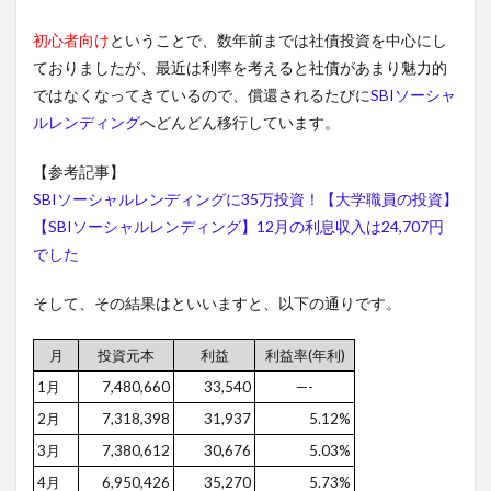
初心者向け
ということで、数年前までは社債投資を中心にし
ておりましたが、最近は利率を考えると社債があまり魅力的
ではなくなってきているので、償還されるたびに
SBIソーシャ
ルレンディング
へどんどん移行しています。
【参考記事】
SBIソーシャルレンディングに35万投資！【大学職員の投資】
【SBIソーシャルレンディング】12月の利息収入は24,707円
でした
そして、その結果はといいますと、以下の通りです。
月
投資元本
利益
利益率(年利)
1月
7,480,660
33,540
—-
2月
7,318,398
31,937
5.12%
3月
7,380,612
30,676
5.03%
4月
6,950,426
35,270
5.73%