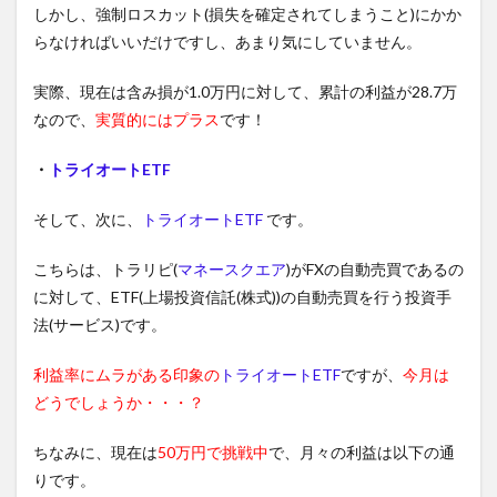
しかし、強制ロスカット(損失を確定されてしまうこと)にかか
らなければいいだけですし、あまり気にしていません。
実際、現在は含み損が1.0万円に対して、累計の利益が28.7万
なので、
実質的にはプラス
です！
・
トライオートETF
そして、次に、
トライオートETF
です。
こちらは、トラリピ(
マネースクエア
)がFXの自動売買であるの
に対して、ETF(上場投資信託(株式))の自動売買を行う投資手
法(サービス)です。
利益率にムラがある印象の
トライオートETF
ですが、
今月は
どうでしょうか・・・？
ちなみに、現在は
50万円で挑戦中
で、月々の利益は以下の通
りです。