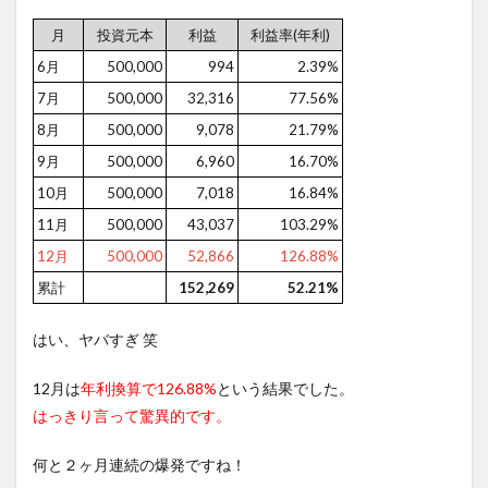
月
投資元本
利益
利益率(年利)
6月
500,000
994
2.39%
7月
500,000
32,316
77.56%
8月
500,000
9,078
21.79%
9月
500,000
6,960
16.70%
10月
500,000
7,018
16.84%
11月
500,000
43,037
103.29%
12月
500,000
52,866
126.88%
累計
152,269
52.21%
はい、ヤバすぎ 笑
12月は
年利換算で126.88%
という結果でした。
はっきり言って驚異的です。
何と２ヶ月連続の爆発ですね！