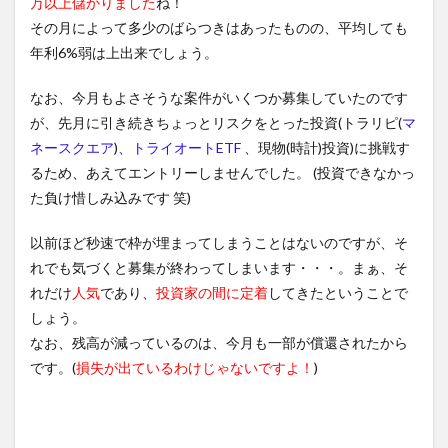
万以上儲かりました
ね！
その月によって多少のばらつきはあったものの、平均しても
年利6%弱は上出来でしょう。
なお、今月もよさそうな案件がいくつか募集していたのです
が、先月に引き続きちょっとリスクをとった投資(トラリピ(
マ
ネースクエア
)、
トライオートETF
、現物(時計)投資)に挑戦す
るため、あえてエントリーしませんでした。 (投資できなかっ
た負け惜しみ込みです 笑)
以前ほど秒速で枠が埋まってしまうことはないのですが、そ
れでも気づくと募集が終わってしまいます・・・。まぁ、そ
れだけ
人気
であり、
投資家の間に定着
してきたということで
しょう。
なお、残高が減っているのは、今月も一部が償還されたから
です。(
損失が出ているわけじゃないですよ！
)