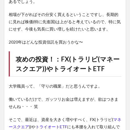
あるでしょう。
相場が下がればその分安く買えるということですし、長期的
に見れば株価(特に先進国)は上がると考えているので、特に気
にせず、今後も気長に買い増しを続けたいと思います。
2020年はどんな投資信託を買おうかな〜
攻めの投資！：FX(トラリピ(
マネー
スクエア
))や
トライオートETF
大学職員って、「守りの職業」だと思うんですよ。
働いているだけで、ガッツリお金は増えますが、欲はつきま
せんね・・・ 笑
そこで、最近は、資産を大きく増やすべく、FX(
トラリピ
(
マネ
ースクエア
))や
トライオートETF
にも本腰を入れて取り組んで