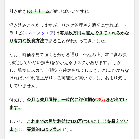
引き続き
FXドリーム
が続けばいいですね！
浮き沈みこそありますが、リスク管理さえ適切にすれば、ト
ラリピ(
マネースクエア
)は
毎月数万円を運んできてくれるかな
り有力な投資方法
であることがわかってきました。
なお、時価を見て頂くと分かる通り、仕組み上、常に含み損
(確定していない損失)をかかえるリスクがあります。 しか
し、強制ロスカット(損失を確定されてしまうこと)にかからな
ければいずれ値上がりする可能性が高いですし、あまり気に
していません。
例えば、
今月も先月同様、一時的に評価損が
28万
ほど出てい
ます。
しかし、
これまでの累計利益は100万(ついに！！)を超えてい
ます
し、
実質的にはプラス
です。