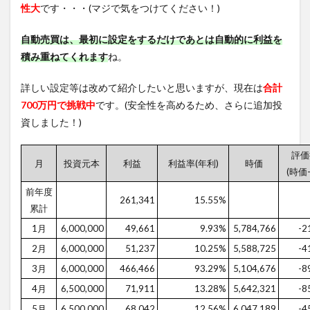
性大
です・・・(マジで気をつけてください！)
自動売買は、最初に設定をするだけであとは自動的に利益を
積み重ねてくれます
ね。
詳しい設定等は改めて紹介したいと思いますが、現在は
合計
700万円で挑戦中
です。(安全性を高めるため、さらに追加投
資しました！)
評価
月
投資元本
利益
利益率(年利)
時価
(時価
前年度
261,341
15.55%
累計
1月
6,000,000
49,661
9.93%
5,784,766
-2
2月
6,000,000
51,237
10.25%
5,588,725
-4
3月
6,000,000
466,466
93.29%
5,104,676
-8
4月
6,500,000
71,911
13.28%
5,642,321
-8
5月
6,500,000
68,042
12.56%
6,047,189
-4