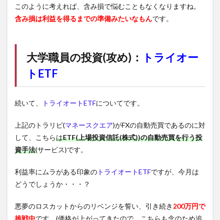
このように考えれば、含み損で悩むこともなくなりますね。
含み損は利益を得るまでの準備みたいなもん
です。
大学職員の投資(攻め)：
トライオー
トETF
続いて、
トライオートETF
についてです。
上記のトラリピ(
マネースクエア
)がFXの自動売買であるのに対
して、こちら
は
ETF(上場投資信託(株式))の自動売買を行う投
資手法
(サービス)です。
利益率にムラがある印象の
トライオートETF
ですが、今月は
どうでしょうか・・・？
悪夢のロスカットからのリベンジを誓い、引き続き
200万円で
挑戦中
です。(価格が上がってきたので、こちらも念のため追