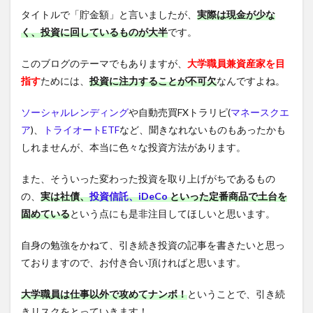
タイトルで「貯金額」と言いましたが、
実際は現金が少な
く、投資に回しているものが大半
です。
このブログのテーマでもありますが、
大学職員兼資産家を目
指す
ためには、
投資に注力することが不可欠
なんですよね。
ソーシャルレンディング
や自動売買FXトラリピ(
マネースクエ
ア
)、
トライオートETF
など、聞きなれないものもあったかも
しれませんが、本当に色々な投資方法があります。
また、そういった変わった投資を取り上げがちであるもの
の、
実は社債、
投資信託
、iDeCo
といった定番商品で土台を
固めている
という点にも是非注目してほしいと思います。
自身の勉強をかねて、引き続き投資の記事を書きたいと思っ
ておりますので、お付き合い頂ければと思います。
大学職員は仕事以外で攻めてナンボ！
ということで、引き続
きリスクをとっていきます！