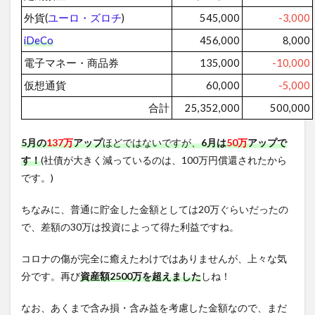
外貨(
ユーロ・ズロチ
)
545,000
-3,000
iDeCo
456,000
8,000
電子マネー・商品券
135,000
-10,000
仮想通貨
60,000
-5,000
合計
25,352,000
500,000
5月の
137万
アップ
ほどではないですが、
6月は
50万
アップで
す！
(社債が大きく減っているのは、100万円償還されたから
です。)
ちなみに、普通に貯金した金額としては20万ぐらいだったの
で、差額の30万は投資によって得た利益ですね。
コロナの傷が完全に癒えたわけではありませんが、上々な気
分です。再び
資産額2500万を超えました
しね！
なお、あくまで含み損・含み益を考慮した金額なので、まだ