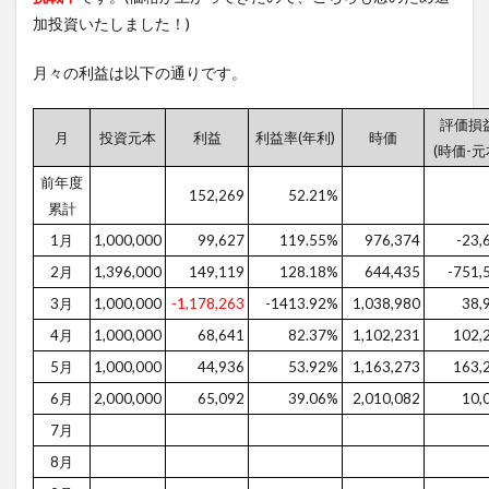
加投資いたしました！)
月々の利益は以下の通りです。
評価損
月
投資元本
利益
利益率(年利)
時価
(時価-元
前年度
152,269
52.21%
累計
1月
1,000,000
99,627
119.55%
976,374
-23,
2月
1,396,000
149,119
128.18%
644,435
-751,
3月
1,000,000
-1,178,263
-1413.92%
1,038,980
38,
4月
1,000,000
68,641
82.37%
1,102,231
102,
5月
1,000,000
44,936
53.92%
1,163,273
163,
6月
2,000,000
65,092
39.06%
2,010,082
10,
7月
8月