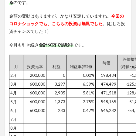
る
のです。
金額の変動はありますが、かなり安定していますね。
今回の
コロナショックでも、こちらの投資は無風でした
。(むしろ投
資チャンスでした！)
今月も引き続き
合計60万で挑戦中
です。
評価損
時価
月
投資元本
利益
利益率(年利)
(時価-元
2月
200,000
0
0.00%
198,434
-1
3月
600,000
3,297
6.59%
474,499
-125,
4月
600,000
2,905
5.81%
471,518
-128,
5月
600,000
1,373
2.75%
548,165
-51
6月
600,000
233
0.47%
545,232
-54
7月
8月