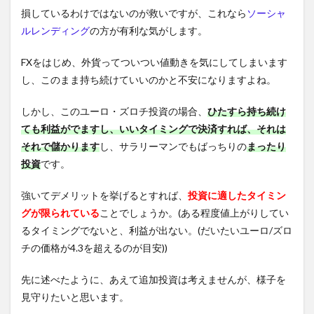
損しているわけではないのが救いですが、これなら
ソーシャ
ルレンディング
の方が有利な気がします。
FXをはじめ、外貨ってついつい値動きを気にしてしまいます
し、このまま持ち続けていいのかと不安になりますよね。
しかし、このユーロ・ズロチ投資の場合、
ひたすら持ち続け
ても利益がでますし、いいタイミングで決済すれば、それは
それで儲かります
し、サラリーマンでもばっちりの
まったり
投資
です。
強いてデメリットを挙げるとすれば、
投資に適したタイミン
グが限られている
ことでしょうか。(ある程度値上がりしてい
るタイミングでないと、利益が出ない。(だいたいユーロ/ズロ
チの価格が4.3を超えるのが目安))
先に述べたように、あえて追加投資は考えませんが、様子を
見守りたいと思います。