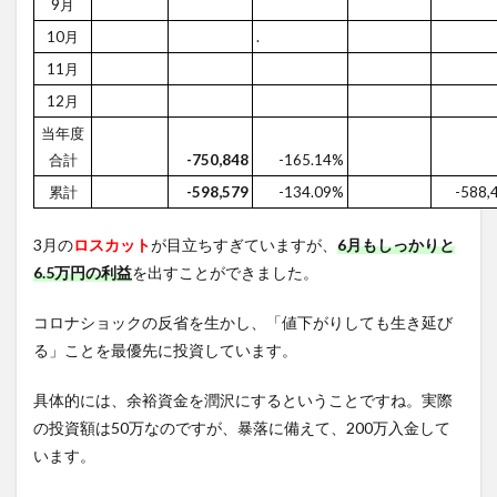
9月
10月
.
11月
12月
当年度
合計
-750,848
-165.14%
累計
-598,579
-134.09%
-588,
3月の
ロスカット
が目立ちすぎていますが、
6月もしっかりと
6.5万円の利益
を出すことができました。
コロナショックの反省を生かし、「値下がりしても生き延び
る」ことを最優先に投資しています。
具体的には、余裕資金を潤沢にするということですね。実際
の投資額は50万なのですが、暴落に備えて、200万入金して
います。