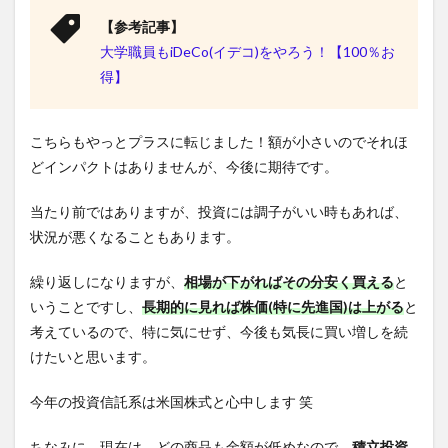
【参考記事】
大学職員もiDeCo(イデコ)をやろう！【100％お
得】
こちらもやっとプラスに転じました！額が小さいのでそれほ
どインパクトはありませんが、今後に期待です。
当たり前ではありますが、投資には調子がいい時もあれば、
状況が悪くなることもあります。
繰り返しになりますが、
相場が下がればその分安く買える
と
いうことですし、
長期的に見れば株価(特に先進国)は上がる
と
考えているので、特に気にせず、今後も気長に買い増しを続
けたいと思います。
今年の投資信託系は米国株式と心中します 笑
ちなみに、現在は、どの商品も金額が低めなので、
積立投資