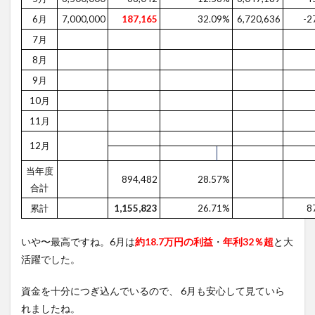
6月
7,000,000
187,165
32.09%
6,720,636
-2
7月
8月
9月
10月
11月
12月
当年度
894,482
28.57%
合計
累計
1,155,823
26.71%
8
いや〜最高ですね。6月は
約18.7万円の利益
・
年利32％超
と大
活躍でした。
資金を十分につぎ込んでいるので、 6月も安心して見ていら
れましたね。