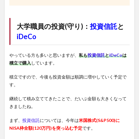
大学職員の投資(守り)：
投資信託
と
iDeCo
やっている方も多いと思いますが、
私も
投資信託
と
iDeCo
は
積立で購入
しています。
積立ですので、今後も投資金額は順調に増やしていく予定で
す。
継続して積み立ててきたことで、だいぶ金額も大きくなって
きましたね。
まず、
投資信託
については、今年は
米国株式(S&P500)に
NISA枠全額(120万円)を突っ込む予定
です。