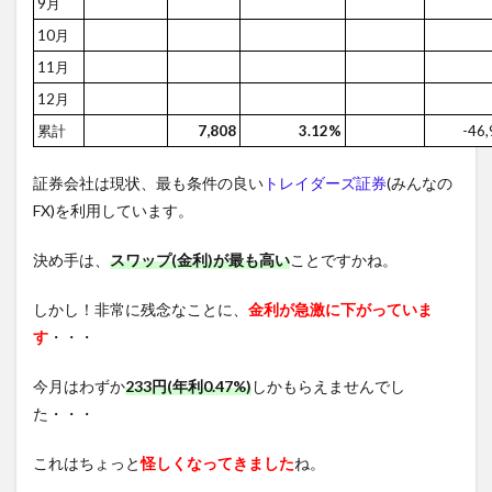
9月
10月
11月
12月
累計
7,808
3.12%
-46
証券会社は現状、最も条件の良い
トレイダーズ証券
(みんなの
FX)を利用しています。
決め手は、
スワップ(金利)が最も高い
ことですかね。
しかし！非常に残念なことに、
金利が急激に下がっていま
す
・・・
今月はわずか
233円(年利0.47%)
しかもらえませんでし
た・・・
これはちょっと
怪しくなってきました
ね。