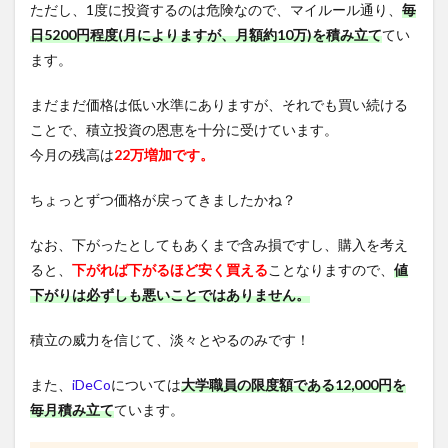
ただし、1度に投資するのは危険なので、マイルール通り、
毎
日5200円程度(月によりますが、月額約10万)を積み立て
てい
ます。
まだまだ価格は低い水準にありますが、それでも買い続ける
ことで、積立投資の恩恵を十分に受けています。
今月の残高は
22万増加です。
ちょっとずつ価格が戻ってきましたかね？
なお、下がったとしてもあくまで含み損ですし、購入を考え
ると、
下がれば下がるほど安く買える
ことなりますので、
値
下がりは必ずしも悪いことではありません。
積立の威力を信じて、淡々とやるのみです！
また、
iDeCo
については
大学職員の限度額である12,000円を
毎月積み立て
ています。