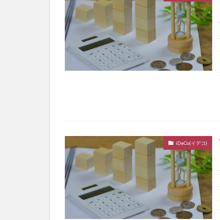
iDeCo(イデコ)