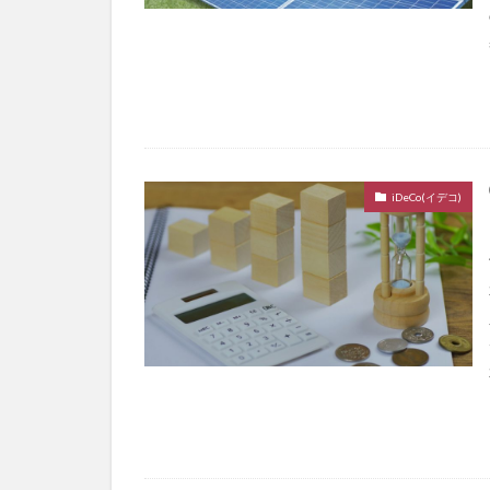
iDeCo(イデコ)