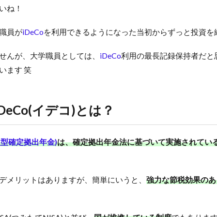
いね！
職員が
iDeCo
を利用できるようになった当初からずっと投資を
せんが、大学職員としては、
iDeCo
利用の最長記録保持者だと
います 笑
iDeCo(イデコ)
とは？
人型確定拠出年金)
は、確定拠出年金法に基づいて実施されてい
デメリットはありますが、簡単にいうと、
強力な節税効果のあ