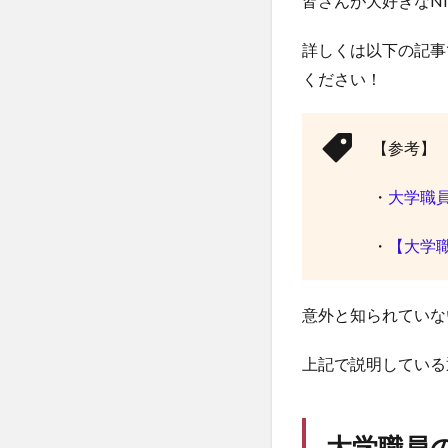
皆さんが大好きなNIS
詳しくは以下の記事
ください！
【参考】
・
大学職員
・
【大学職
意外と知られていな
上記で説明している
大学職員