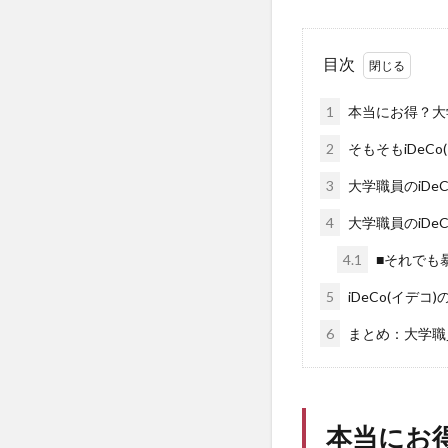
目次
1
本当にお得？大学
2
そもそもiDeCo
3
大学職員のiDe
4
大学職員のiDe
4.1
■それでも
5
iDeCo(イデ
6
まとめ：大学職員
本当にお