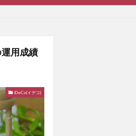
月の運用成績
iDeCo(イデコ)