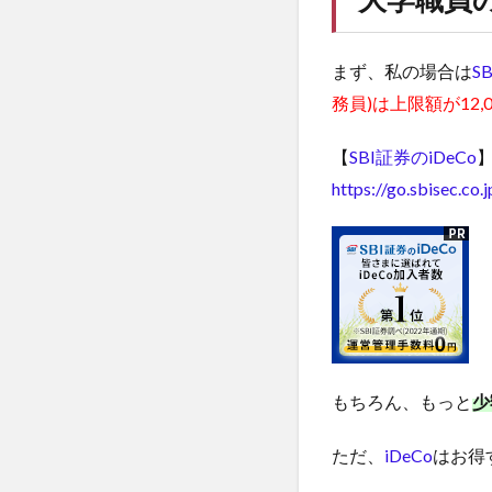
まず、私の場合は
S
務員)は上限額が12,00
【
SBI証券のiDeCo
https://go.sbisec.co.
もちろん、もっと
少
ただ、
iDeCo
はお得