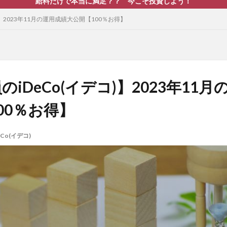
給料だけで本当に満足？？ 今こそ投資しよう！
)】2023年11月の運用成績大公開【100％お得】
iDeCo(イデコ)】2023年11
00％お得】
eCo(イデコ)