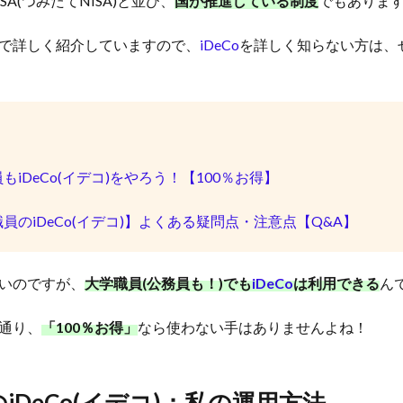
A(つみたてNISA)と並び、
国が推進している制度
でもありま
で詳しく紹介していますので、
iDeCo
を詳しく知らない方は、
もiDeCo(イデコ)をやろう！【100％お得】
員のiDeCo(イデコ)】よくある疑問点・注意点【Q&A】
いのですが、
大学職員(公務員も！)でも
iDeCo
は利用できる
ん
通り、
「100％お得」
なら使わない手はありませんよね！
の
iDeCo(イデコ)
：私の運用方法