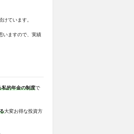
続けています。
思いますので、実績
る私的年金の制度
で
る
大変お得な投資方