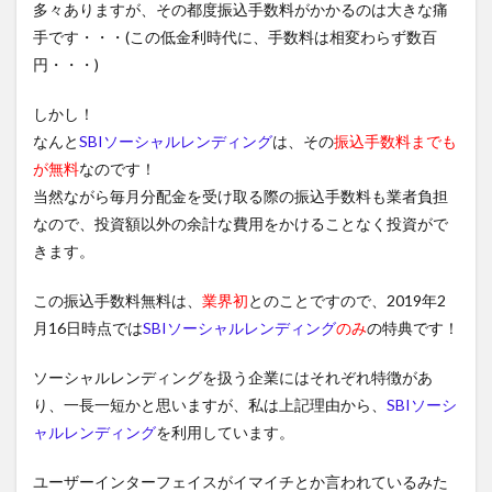
多々ありますが、その都度振込手数料がかかるのは大きな痛
手です・・・(この低金利時代に、手数料は相変わらず数百
円・・・)
しかし！
なんと
SBIソーシャルレンディング
は、その
振込手数料までも
が無料
なのです！
当然ながら毎月分配金を受け取る際の振込手数料も業者負担
なので、投資額以外の余計な費用をかけることなく投資がで
きます。
この振込手数料無料は、
業界初
とのことですので、2019年2
月16日時点では
SBIソーシャルレンディング
のみ
の特典です！
ソーシャルレンディングを扱う企業にはそれぞれ特徴があ
り、一長一短かと思いますが、私は上記理由から、
SBIソーシ
ャルレンディング
を利用しています。
ユーザーインターフェイスがイマイチとか言われているみた