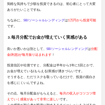
気軽な気持ちで少額を投資できるのは、初心者にとって大変
ありがたいことですね。
ちなみに、
SBIソーシャルレンディング
は
1万円から投資可能
です。
.毎月分配でお金が増えていく実感がある
３
良いか悪いかは別として、
SBIソーシャルレンディング
は
分配
金(利息)が毎月振り込まれます
！
投資信託や社債ですと、分配金は半年から1年に1回とかで、
お金が増えている(もらえる)実感が湧きづらいです。
そうすると、ただリスクを取っているだけで、投資の面白さ
を感じにくいんですよね。
その点、毎月分配金がもらえると、
毎月の収入がコツコツ増
えていく感覚があって非常に楽しい
です。
この感覚が初心者が投資に対するモチベーションを上げるの