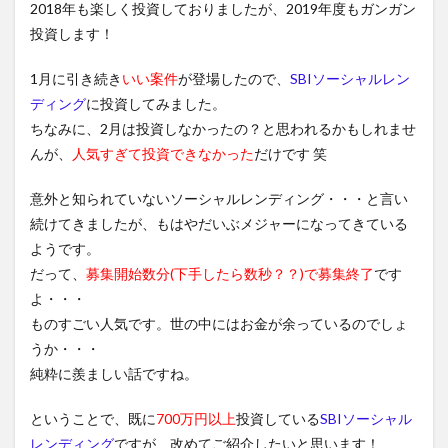
2018年も楽しく投資しておりましたが、2019年度もガンガン
投資します！
1月に引き続き
いい案件
が登場したので、
SBIソーシャルレン
ディング
に投資してみました。
ちなみに、2月は投資しなかったの？と思われるかもしれませ
んが、
人気すぎて投資できなかった
だけです 笑
意外と知られていないソーシャルレンディング・・・と言い
続けてきましたが、もはやだいぶメジャーになってきている
ようです。
だって、
募集開始数分(下手したら数秒？？)で募集終了
です
よ・・・
ものすごい人気です。世の中にはお金が余っているのでしょ
うか・・・
純粋に羨ましい話ですね。
ということで、既に
700万円以上
投資している
SBIソーシャル
レンディング
ですが、改めてご紹介したいと思います！