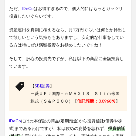
ただ、
iDeCo
はお得すぎるので、個人的にはもっとガッツリ
投資したいぐらいです。
資産運用を真剣に考えるなら、月1万円ぐらいは何とか捻出し
て欲しいという気持ちもありますし、安定的な仕事をしてい
る方は特にぜひ満額投資をお勧めしたいですね！
そして、肝心の投資先ですが、私は以下の商品に全額投資し
ています。
【
SBI証券
】
三菱ＵＦＪ国際－ｅＭＡＸＩＳ Ｓｌｉｍ米国
株式（Ｓ＆Ｐ５００）【
信託報酬：0.0968％
】
iDeCo
には元本保証の商品(定期預金)から投資信託(債券や株
式)まであるわけですが、私は攻めの姿勢を忘れず、
投資信託
(株式)
を選びます。(攻めと言っても、実はめちゃめちゃ手堅