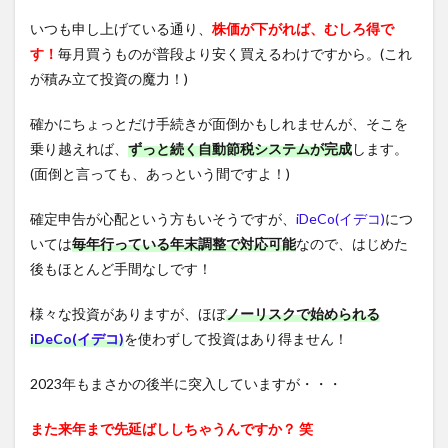
いつも申し上げている通り、
株価が下がれば、むしろ得で
す！
毎月買うものが普段より安く買えるわけですから。(これ
が積み立て投資の魔力！)
確かにちょっとだけ手続きが面倒かもしれませんが、そこを
乗り越えれば、
ずっと続く自動節税システムが完成
します。
(面倒と言っても、あっという間ですよ！)
確定申告が心配という方もいそうですが、
iDeCo(イデコ)
につ
いては
毎年行っている年末調整で対応可能
なので、はじめた
後もほとんど手間なしです！
様々な投資がありますが、ほぼ
ノーリスクで始められる
iDeCo(イデコ)
を使わずして投資はあり得ません！
2023年もまさかの後半に突入していますが・・・
また来年まで先延ばししちゃうんですか？ 笑