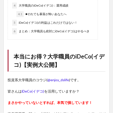
4
大学職員のiDeCo(イデコ)：運用成績
4.1
■それでも暴落が怖いあなたへ
5
iDeCo(イデコ)の利益はこれだけではない！
6
まとめ：大学職員も絶対にiDeCo(イデコ)はやるべき
本当にお得？大学職員の
iDeCo(イデ
コ)
【実例大公開】
投資系大学職員のコウジ(
@enjoy_dslife
)です。
皆さんは
iDeCo(イデコ)
を活用していますか？
まさかやっていないとすれば、本気で損しています！