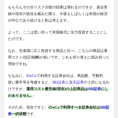
もちろんその分リスク分散の効果は薄れるのですが、過去実
績や現在の状況を鑑みた限り、今後もしばらくは米国が経済
の中心であり続けると私は考えます。
よって、ここは思い切って米国株式に全力投資することにし
たのです。
なお、先進国に広く投資する商品と比べ、こちらの商品は運
用コスト(信託報酬)が低いです。これも切り替えに踏み切った
理由ですね。
ちなみに、
iDeCo
で利用する証券会社は、商品数、手数料、
使い勝手等を考慮すると、
SBI証券
と
楽天証券
の２択になるわ
けですが、
運用コスト最安値(現在)の上記商品は
SBI証券
にし
かありません。
そのため、現在ですと、
iDeCoで利用すべき証券会社は
SBI証
券
一択状態
です。