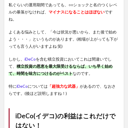
私ぐらいの運用期間であっても、○○ショックと名のつくレベ
ルの暴落がなければ、
マイナスになることはほぼない
です
ね。
よくある悩みとして、「今は状況が悪いから、また後で始め
よう・・・」というものがあります。(相場が上がっても下が
っても言う人がいますよね 笑)
しかし、
iDeCo
を含む積立投資においてこれは間違いでし
て、
積立投資の恩恵を最大限受けるならば、いち早く始め
て、時間を味方につけるのがベスト
なのです。
特に
iDeCo
については
「超強力な武器」
があるので、なおさ
らです。(後ほど説明しますね！)
iDeCo(イデコ)
の利益はこれだけで
はない！