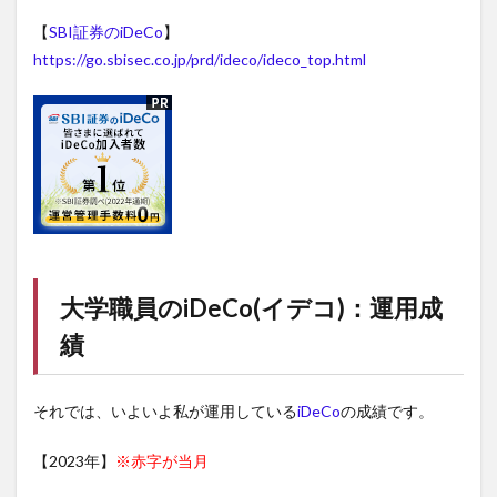
【
SBI証券のiDeCo
】
https://go.sbisec.co.jp/prd/ideco/ideco_top.html
大学職員の
iDeCo(イデコ)
：運用成
績
それでは、いよいよ私が運用している
iDeCo
の成績です。
【2023年】
※赤字が当月