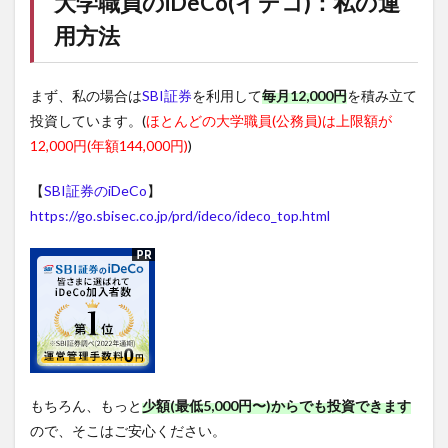
大学職員の
iDeCo(イデコ)
：私の運
用方法
まず、私の場合は
SBI証券
を利用して
毎月12,000円
を積み立て
投資しています。(
ほとんどの大学職員(公務員)は上限額が
12,000円(年額144,000円)
)
【
SBI証券のiDeCo
】
https://go.sbisec.co.jp/prd/ideco/ideco_top.html
もちろん、もっと
少額(最低5,000円〜)からでも投資できます
ので、そこはご安心ください。