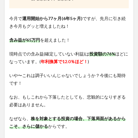
今月で
運用開始から77ヶ月(6
年5ヶ月)
ですが、先月に引き続
き今月もグッと増えましたね！
含み益が65万円
を超えました！
現時点での含み益(確定していない利益)は
投資額の76%
ほどに
なっています。(
年利換算で12.0％ほど！
)
いや〜これは調子いいんじゃないでしょうか？今後にも期待
です！
なお、もしこれから下落したとしても、悲観的になりすぎる
必要はありません。
なぜなら、
株を対象とする投資の場合、下落局面があるから
こそ、さらに儲かる
からです。