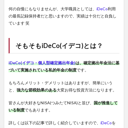
何の自慢にもなりませんが、大学職員としては、
iDeCo
利用
の最長記録保持者だと思いますので、実績は十分だと自負し
ています 笑
そもそも
iDeCo(イデコ)
とは？
iDeCo(イデコ・個人型確定拠出年金)
は、確定拠出年金法に基
づいて実施されている私的年金の制度
です。
もちろんメリット・デメリットはありますが、簡単にいう
と、
強力な節税効果のある
大変お得な投資方法になります。
皆さんが大好きなNISA(つみたてNISA)と並び、
国が推進して
いる制度
でもあります。
詳しくは以下の記事で詳しく紹介していますので、
iDeCo
を