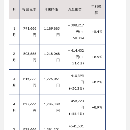
年利換
月
投資元本
月末時価
含み損益
算
＋398,217
1
791,666
1,189,883
円(＋
+8.4％
月
円
円
50.3%)
＋414,402
2
803,666
1,218,068
円(＋
+8.5％
月
円
円
51.6％)
＋410,395
3
815,666
1,226,061
円
+8.2％
月
円
円
(+50.3％)
＋458,723
4
827,666
1,286,389
円
+8.9％
月
円
円
(+55.4％)
+541,531
5
839,666
1,381,201