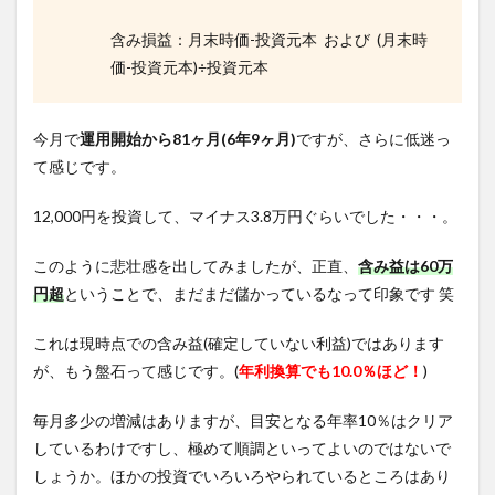
含み損益：月末時価-投資元本 および (月末時
価-投資元本)÷投資元本
今月で
運用開始から81ヶ月(6
年9ヶ月)
ですが、さらに低迷っ
て感じです。
12,000円を投資して、マイナス3.8万円ぐらいでした・・・。
このように悲壮感を出してみましたが、正直、
含み益は60万
円超
ということで、まだまだ儲かっているなって印象です 笑
これは現時点での含み益(確定していない利益)ではあります
が、もう盤石って感じです。(
年利換算でも10.0％ほど！
)
毎月多少の増減はありますが、目安となる年率10％はクリア
しているわけですし、極めて順調といってよいのではないで
しょうか。ほかの投資でいろいろやられているところはあり