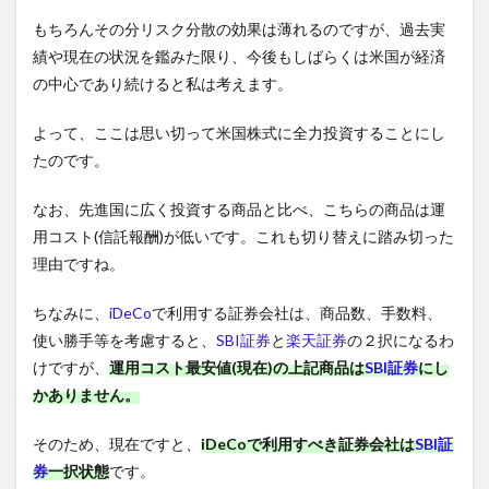
もちろんその分リスク分散の効果は薄れるのですが、過去実
績や現在の状況を鑑みた限り、今後もしばらくは米国が経済
の中心であり続けると私は考えます。
よって、ここは思い切って米国株式に全力投資することにし
たのです。
なお、先進国に広く投資する商品と比べ、こちらの商品は運
用コスト(信託報酬)が低いです。これも切り替えに踏み切った
理由ですね。
ちなみに、
iDeCo
で利用する証券会社は、商品数、手数料、
使い勝手等を考慮すると、
SBI証券
と
楽天証券
の２択になるわ
けですが、
運用コスト最安値(現在)の上記商品は
SBI証券
にし
かありません。
そのため、現在ですと、
iDeCoで利用すべき証券会社は
SBI証
券
一択状態
です。