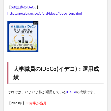
【
SBI証券のiDeCo
】
https://go.sbisec.co.jp/prd/ideco/ideco_top.html
大学職員の
iDeCo(イデコ)
：運用成
績
それでは、いよいよ私が運用している
iDeCo
の成績です。
【2023年】
※赤字が当月