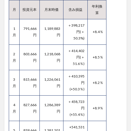
年利換
月
投資元本
月末時価
含み損益
算
＋398,217
1
791,666
1,189,883
円(＋
+8.4％
月
円
円
50.3%)
＋414,402
2
803,666
1,218,068
円(＋
+8.5％
月
円
円
51.6％)
＋410,395
3
815,666
1,226,061
円
+8.2％
月
円
円
(+50.3％)
＋458,723
4
827,666
1,286,389
円
+8.9％
月
円
円
(+55.4％)
+541,531
5
839,666
1,381,201