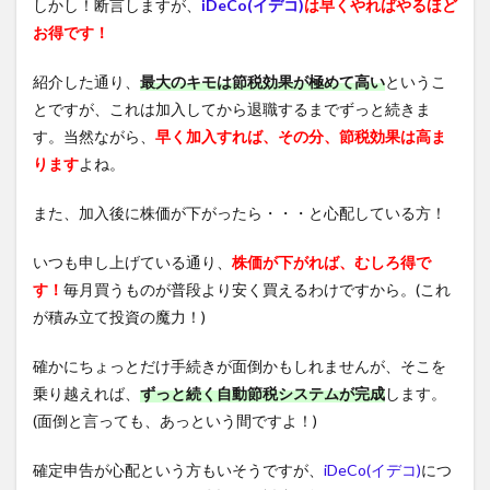
しかし！断言しますが、
iDeCo(イデコ)
は早くやればやるほど
お得です！
紹介した通り、
最大のキモは節税効果が極めて高い
というこ
とですが、これは加入してから退職するまでずっと続きま
す。当然ながら、
早く加入すれば、その分、節税効果は高ま
ります
よね。
また、加入後に株価が下がったら・・・と心配している方！
いつも申し上げている通り、
株価が下がれば、むしろ得で
す！
毎月買うものが普段より安く買えるわけですから。(これ
が積み立て投資の魔力！)
確かにちょっとだけ手続きが面倒かもしれませんが、そこを
乗り越えれば、
ずっと続く自動節税システムが完成
します。
(面倒と言っても、あっという間ですよ！)
確定申告が心配という方もいそうですが、
iDeCo(イデコ)
につ