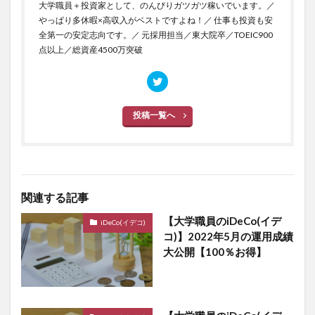
大学職員＋投資家として、のんびりガツガツ稼いでいます。／
やっぱり多休暇×高収入がベストですよね！／ 仕事も投資も安
全第一の安定志向です。／ 元採用担当／東大院卒／TOEIC900
点以上／総資産4500万突破
投稿一覧へ
関連する記事
【大学職員のiDeCo(イデ
iDeCo(イデコ)
コ)】2022年5月の運用成績
大公開【100％お得】