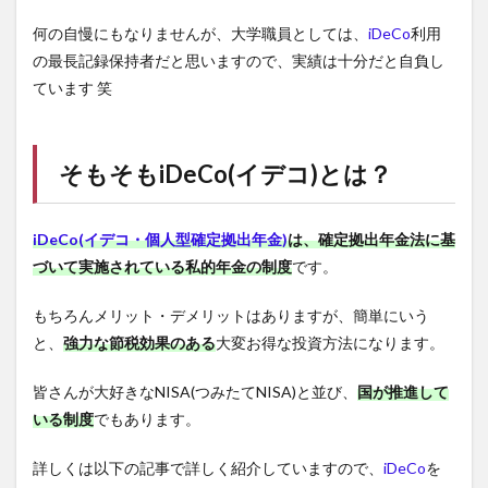
何の自慢にもなりませんが、大学職員としては、
iDeCo
利用
の最長記録保持者だと思いますので、実績は十分だと自負し
ています 笑
そもそも
iDeCo(イデコ)
とは？
iDeCo(イデコ・個人型確定拠出年金)
は、確定拠出年金法に基
づいて実施されている私的年金の制度
です。
もちろんメリット・デメリットはありますが、簡単にいう
と、
強力な節税効果のある
大変お得な投資方法になります。
皆さんが大好きなNISA(つみたてNISA)と並び、
国が推進して
いる制度
でもあります。
詳しくは以下の記事で詳しく紹介していますので、
iDeCo
を