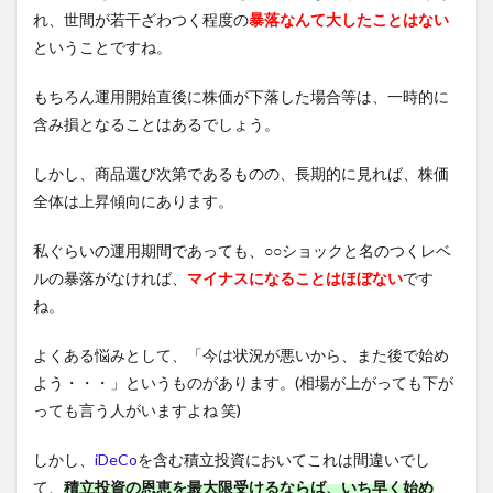
れ、世間が若干ざわつく程度の
暴落なんて大したことはない
ということですね。
もちろん運用開始直後に株価が下落した場合等は、一時的に
含み損となることはあるでしょう。
しかし、商品選び次第であるものの、長期的に見れば、株価
全体は上昇傾向にあります。
私ぐらいの運用期間であっても、○○ショックと名のつくレベ
ルの暴落がなければ、
マイナスになることはほぼない
です
ね。
よくある悩みとして、「今は状況が悪いから、また後で始め
よう・・・」というものがあります。(相場が上がっても下が
っても言う人がいますよね 笑)
しかし、
iDeCo
を含む積立投資においてこれは間違いでし
て、
積立投資の恩恵を最大限受けるならば、いち早く始め