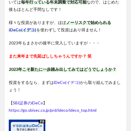
いては
毎年行っている年末調整で対応可能
なので、はじめた
後もほとんど手間なしです！
様々な投資がありますが、ほぼ
ノーリスクで始められる
iDeCo(イデコ)
を使わずして投資はあり得ません！
2023年もまさかの後半に突入していますが・・・
また来年まで先延ばししちゃうんですか？ 笑
2023年こそ新たに一歩踏み出してみてはどうでしょうか？
投資をするなら、まずは
iDeCo(イデコ)
から取り組んでみまし
ょう！
【
SBI証券のiDeCo
】
https://go.sbisec.co.jp/prd/ideco/ideco_top.html