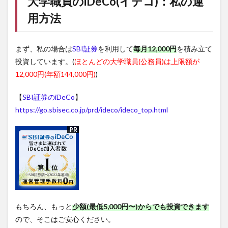
大学職員の
iDeCo(イデコ)
：私の運
用方法
まず、私の場合は
SBI証券
を利用して
毎月12,000円
を積み立て
投資しています。(
ほとんどの大学職員(公務員)は上限額が
12,000円(年額144,000円)
)
【
SBI証券のiDeCo
】
https://go.sbisec.co.jp/prd/ideco/ideco_top.html
もちろん、もっと
少額(最低5,000円〜)からでも投資できます
ので、そこはご安心ください。