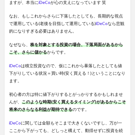
ますが、本当に
iDeCo
が心の支えになっています 笑
なお、もしこれからさらに下落したとしても、長期的な視点
で運用している(老後を目指して運用している)
iDeCo
なら悲観
的になりすぎる必要はありません。
なぜなら、
株を対象とする投資の場合、下落局面があるから
こそ、さらに儲かる
からです。
iDeCo
は積立投資なので、仮にこれから暴落したとしても値
下がりしている状況＝買い時(安く買える！)ということになり
ます。
初心者の方は特に値下がりするとがっかりするかもしれませ
んが、
このような時期(安く買えるタイミング)があるからこそ
将来のさらなる利益が期待できる
のです。
iDeCo
に関しては金額もそこまで大きくないですし、万が一
ここから下がっても、どしっと構えて、動揺せずに投資を続