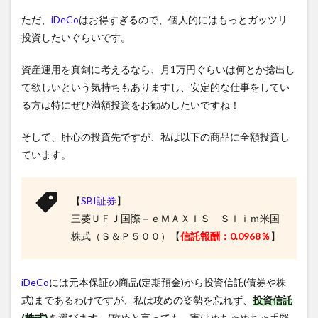
ただ、
iDeCo
はお得すぎるので、個人的にはもっとガッツリ
投資したいぐらいです。
資産運用を真剣に考えるなら、月1万円ぐらいは何とか捻出し
て欲しいという気持ちもありますし、安定的な仕事をしてい
る方は特にぜひ満額投資をお勧めしたいですね！
そして、肝心の投資先ですが、私は以下の商品に全額投資し
ています。
【
SBI証券
】
三菱ＵＦＪ国際－ｅＭＡＸＩＳ Ｓｌｉｍ米国
株式（Ｓ＆Ｐ５００）【
信託報酬：0.0968％
】
iDeCo
には元本保証の商品(定期預金)から投資信託(債券や株
式)まであるわけですが、私は攻めの姿勢を忘れず、
投資信託
(株式)
を選びます。(攻めと言っても、実はめちゃめちゃ手堅