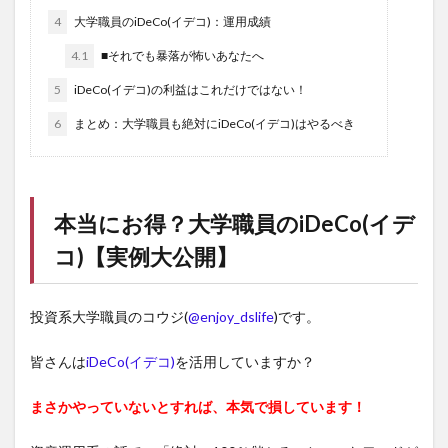
4
大学職員のiDeCo(イデコ)：運用成績
4.1
■それでも暴落が怖いあなたへ
5
iDeCo(イデコ)の利益はこれだけではない！
6
まとめ：大学職員も絶対にiDeCo(イデコ)はやるべき
本当にお得？大学職員の
iDeCo(イデ
コ)
【実例大公開】
投資系大学職員のコウジ(
@enjoy_dslife
)です。
皆さんは
iDeCo(イデコ)
を活用していますか？
まさかやっていないとすれば、本気で損しています！