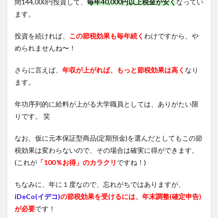
間144,000円投資して、
毎年40,000円以上税金が安く
なってい
ます。
投資を続ければ、
この節税効果も毎年続く
わけですから、や
められませんね〜！
さらに言えば、
年収が上がれば、もっと節税効果は高く
なり
ます。
年功序列的に給料が上がる大学職員としては、ありがたい限
りです。 笑
なお、仮に元本保証型商品(定期預金)を選んだとしてもこの節
税効果は変わらないので、その場合は確実に得ができます。
(これが
「100％お得」のカラクリ
ですね！)
ちなみに、年に１度なので、忘れがちではありますが、
iDeCo(イデコ)
の節税効果を受けるには、年末調整(確定申告)
が必要
です！