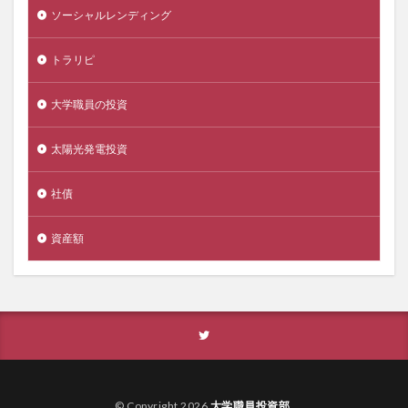
ソーシャルレンディング
トラリピ
大学職員の投資
太陽光発電投資
社債
資産額
© Copyright 2026
大学職員投資部
.