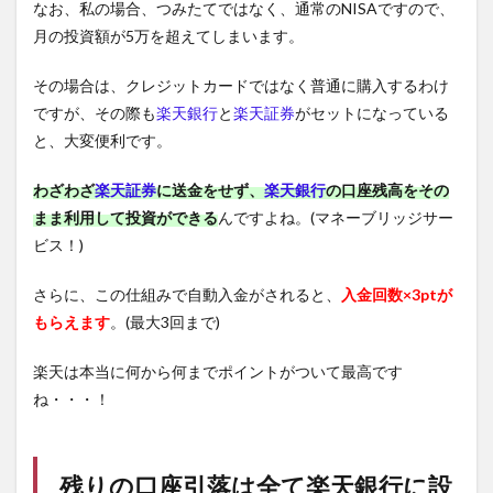
なお、私の場合、つみたてではなく、通常のNISAですので、
月の投資額が5万を超えてしまいます。
その場合は、クレジットカードではなく普通に購入するわけ
ですが、その際も
楽天銀行
と
楽天証券
がセットになっている
と、大変便利です。
わざわざ
楽天証券
に送金をせず、
楽天銀行
の口座残高をその
まま利用して投資ができる
んですよね。(マネーブリッジサー
ビス！)
さらに、この仕組みで自動入金がされると、
入金回数×3ptが
もらえます
。(最大3回まで)
楽天は本当に何から何までポイントがついて最高です
ね・・・！
残りの口座引落は全て
楽天銀行
に設