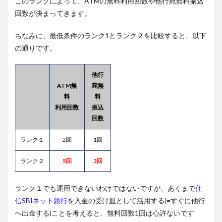
このランクによって、ATMの無料利用回数や他行宛無料振込
回数が決まってきます。
ちなみに、最低条件のランク1とランク２を比較すると、以下
の通りです。
他行
ATM無
宛無
料
料
利用回数
振込
回数
ランク１
2回
1回
ランク２
5回
3回
ランク１でも運用できないわけではないですが、あくまで
住
信SBIネット銀行
を入金の受け皿として活用する(=すぐに他行
へ出金する)ことを考えると、無料回数1回は心許ないです