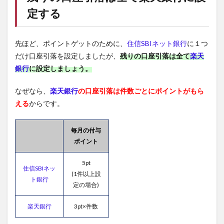
定する
先ほど、ポイントゲットのために、
住信SBIネット銀行
に１つ
だけ口座引落を設定しましたが、
残りの口座引落は全て
楽天
銀行
に設定しましょう。
なぜなら、
楽天銀行
の口座引落は件数ごとにポイントがもら
える
からです。
毎月の付与
ポイント
5pt
住信SBIネッ
(1件以上設
ト銀行
定の場合)
楽天銀行
3pt×件数