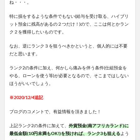
ね・・・。
特に損をするような条件でもない(給与を受け取る、ハイブリ
ット預金に残高があるの２つだけ！)ので、ここは何とかラン
ク２を獲得したいものです。
なお、逆にランク３を狙うべきかというと、個人的には不要
だと思います。
ランク2の条件に加え、何かしら痛みを伴う条件(仕組預金を
やる、ローンを使う等)が必要となるので、そこまではしない
ほうがいいでしょう。
※2020/12/4追記
ブログのコメントで、有益情報を頂きました！
上記ランク2の条件に加えて、
外貨預金(南アフリカランド)に
最低金額(10円未満もOK!)を預ければ、ランク3も狙える
よう