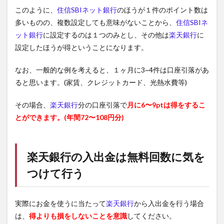
このように、
住信SBIネット銀行
のほうが１件のポイント数は
多いものの、複数設定しても意味がないことから、
住信SBIネ
ット銀行
に設定するのは１つのみとし、その他は
楽天銀行
に
設定したほうが得ということになります。
なお、一般的な例を考えると、１ヶ月に3~4件は口座引落があ
ると思います。(家賃、クレジットカード、光熱水費等)
その場合、
楽天銀行
分の口座引落で
月に6〜9ptは得をするこ
とができます。(年間72〜108円分)
楽天銀行
の入出金は無料回数に気を
つけて行う
実際にお金を使うに当たって
楽天銀行
から入出金を行う場合
は、
得よりも損をしないことを意識
してください。