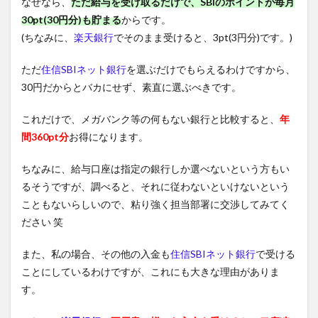
なぜなら、
ただ給与を受け取るだけで、SBIのポイントが毎月
30pt(30円分)も貯まる
からです。
(ちなみに、
楽天銀行
でそのまま受けると、3pt(3円分)です。)
ただ
住信SBIネット銀行
を選ぶだけでもらえるわけですから、
30円だからとバカにせず、素直に選ぶべきです。
これだけで、メガバンク等の何もない銀行と比較すると、
年
間360pt分
お得になります。
ちなみに、給与口座は指定の銀行しか選べないという方もい
るそうですが、調べると、それに従わないといけないという
こともないらしいので、粘り強く担当部署に交渉してみてく
ださい 笑
また、私の場合、その他の入金も
住信SBIネット銀行
で受ける
ことにしているわけですが、これにも大きな理由がありま
す。