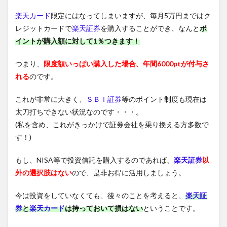
楽天カード
限定にはなってしまいますが、毎月5万円まではク
レジットカードで
楽天証券
を購入することができ、なんと
ポ
イントが購入額に対して1％つきます！
つまり、
限度額いっぱい購入した場合、年間6000ptが付与さ
れる
のです。
これが非常に大きく、
ＳＢＩ証券
等のポイント制度も現在は
太刀打ちできない状況なのです・・・。
(私を含め、これがきっかけで証券会社を乗り換える方多数で
す！)
もし、NISA等で投資信託を購入するのであれば、
楽天証券
以
外の選択肢はない
ので、是非お得に活用しましょう。
今は投資をしていなくても、後々のことを考えると、
楽天証
券
と
楽天カード
は持っておいて損はない
ということです。