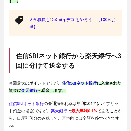
す！)
大学職員もiDeCo(イデコ)をやろう！【100％お
得】
住信SBIネット銀行
から
楽天銀行
へ3
回に分けて送金する
今回最大のポイントですが、
住信SBIネット銀行
に入金された
資金は
楽天銀行
へ送金します。
住信SBIネット銀行
の普通預金利率は年利0.01％(ハイブリッ
ト預金の場合)ですが、
楽天銀行
は
最大年利0.1％
であることか
ら、口座引落分のみ残して、基本的には全額を移すべきです
ね。