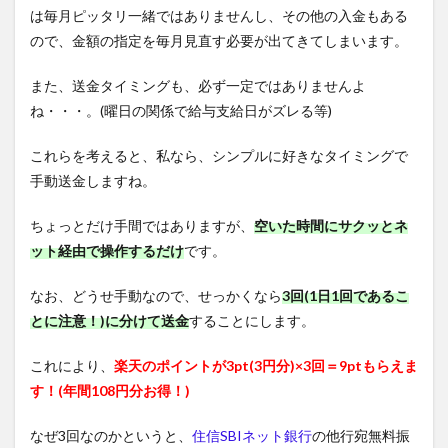
は毎月ピッタリ一緒ではありませんし、その他の入金もある
ので、金額の指定を毎月見直す必要が出てきてしまいます。
また、送金タイミングも、必ず一定ではありませんよ
ね・・・。(曜日の関係で給与支給日がズレる等)
これらを考えると、私なら、シンプルに好きなタイミングで
手動送金しますね。
ちょっとだけ手間ではありますが、
空いた時間にサクッとネ
ット経由で操作するだけ
です。
なお、どうせ手動なので、せっかくなら
3回(1日1回であるこ
とに注意！)に分けて送金
することにします。
これにより、
楽天のポイントが3pt(3円分)×3回＝9ptもらえま
す！(年間108円分お得！)
なぜ3回なのかというと、
住信SBIネット銀行
の他行宛無料振