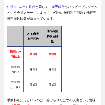
住信SBIネット銀行
と同じく、
楽天銀行
もハッピープログラム
という会員ステージによって、ATMの無料利用回数や他行宛
無料振込回数が決まっています。
他行宛無
ATM無料
料振込回
利用回数
数
残高100
月5回
月3回
万以上
残高50
月2回
月2回
万以上
残高10
月1回
月1回
万円以上
手数料を払うというのは、避けられたはずの支出という意味