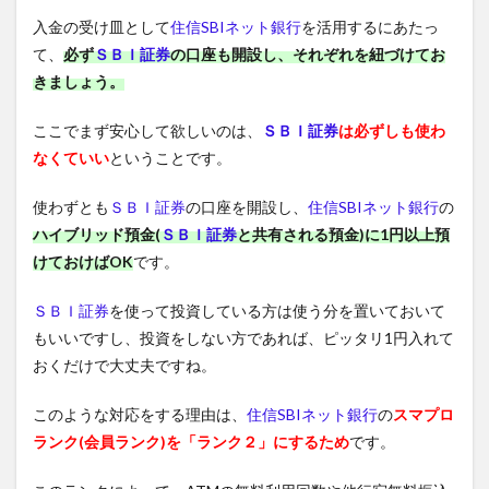
入金の受け皿として
住信SBIネット銀行
を活用するにあたっ
て、
必ず
ＳＢＩ証券
の口座も開設し、それぞれを紐づけてお
きましょう。
ここでまず安心して欲しいのは、
ＳＢＩ証券
は必ずしも使わ
なくていい
ということです。
使わずとも
ＳＢＩ証券
の口座を開設し、
住信SBIネット銀行
の
ハイブリッド預金(
ＳＢＩ証券
と共有される預金)に1円以上預
けておけばOK
です。
ＳＢＩ証券
を使って投資している方は使う分を置いておいて
もいいですし、投資をしない方であれば、ピッタリ1円入れて
おくだけで大丈夫ですね。
このような対応をする理由は、
住信SBIネット銀行
の
スマプロ
ランク(会員ランク)を「ランク２」にするため
です。