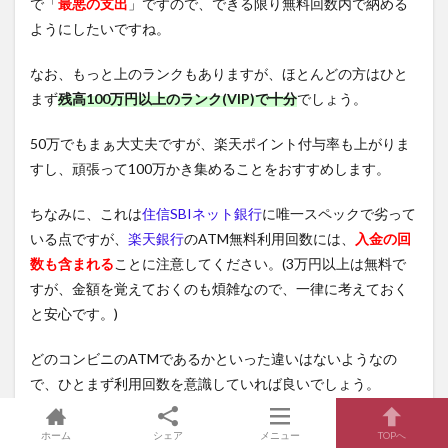
で「
最悪の支出
」ですので、できる限り無料回数内で納める
ようにしたいですね。
なお、もっと上のランクもありますが、ほとんどの方はひと
まず
残高100万円以上のランク(VIP)で十分
でしょう。
50万でもまぁ大丈夫ですが、楽天ポイント付与率も上がりま
すし、頑張って100万かき集めることをおすすめします。
ちなみに、これは
住信SBIネット銀行
に唯一スペックで劣って
いる点ですが、
楽天銀行
のATM無料利用回数には、
入金の回
数も含まれる
ことに注意してください。(3万円以上は無料で
すが、金額を覚えておくのも煩雑なので、一律に考えておく
と安心です。)
どのコンビニのATMであるかといった違いはないようなの
で、ひとまず利用回数を意識していれば良いでしょう。
日頃の買い物等はクレジットカードやバーコード決済で支払
ホーム
シェア
メニュー
TOPへ