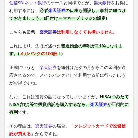
住信SBIネット銀行
のケースと同様ですが、
楽天銀行
をお得に
利用するには、
必ず
楽天証券
の口座も開設し、事前に紐づけ
ておきましょう。(紐付け＝マネーブリッジの設定)
こちらも最悪、
楽天証券
は利用しなくても構いません。
これにより、先ほど述べた
普通預金の年利が0.1%になりま
す。(
メガバンクの100倍！
)
正確にいうと、
楽天証券
を紐付けた次の月からこの金利が適
応されるので、メインバンクとして利用する前に行ったほう
がお得ですね。
なお、これは投資の話になってしまいますが、
NISA(つみたて
NISA含む)等で投資信託を購入するなら、
楽天証券
が圧倒的に
有利
です。
その理由は、
楽天証券
の場合、「
クレジットカードで投資信
託が買える
」からですね。