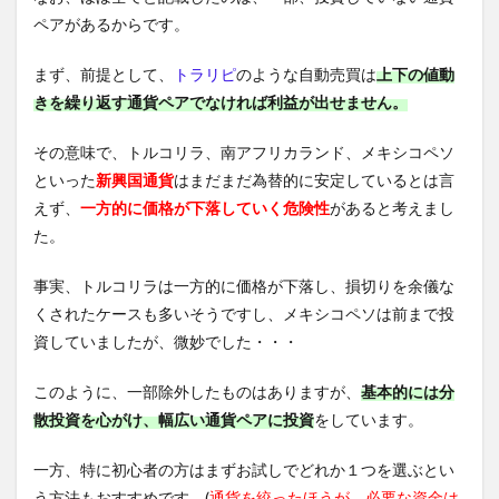
ペアがあるからです。
まず、前提として、
トラリピ
のような自動売買は
上下の値動
きを繰り返す通貨ペアでなければ利益が出せません。
その意味で、トルコリラ、南アフリカランド、メキシコペソ
といった
新興国通貨
はまだまだ為替的に安定しているとは言
えず、
一方的に価格が下落していく危険性
があると考えまし
た。
事実、トルコリラは一方的に価格が下落し、損切りを余儀な
くされたケースも多いそうですし、メキシコペソは前まで投
資していましたが、微妙でした・・・
このように、一部除外したものはありますが、
基本的には分
散投資を心がけ、幅広い通貨ペアに投資
をしています。
一方、特に初心者の方はまずお試しでどれか１つを選ぶとい
う方法もおすすめです。(
通貨を絞ったほうが、必要な資金は