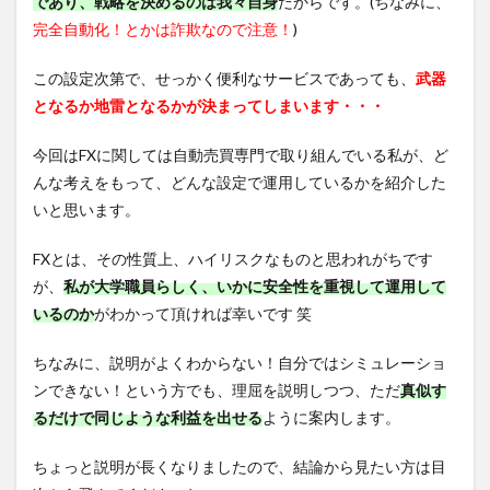
であり、戦略を決めるのは我々自身
だからです。(ちなみに、
完全自動化！とかは詐欺なので注意！
)
この設定次第で、せっかく便利なサービスであっても、
武器
となるか地雷となるかが決まってしまいます・・・
今回はFXに関しては自動売買専門で取り組んでいる私が、ど
んな考えをもって、どんな設定で運用しているかを紹介した
いと思います。
FXとは、その性質上、ハイリスクなものと思われがちです
が、
私が大学職員らしく、いかに安全性を重視して運用して
いるのか
がわかって頂ければ幸いです 笑
ちなみに、説明がよくわからない！自分ではシミュレーショ
ンできない！という方でも、理屈を説明しつつ、ただ
真似す
るだけで同じような利益を出せる
ように案内します。
ちょっと説明が長くなりましたので、結論から見たい方は目