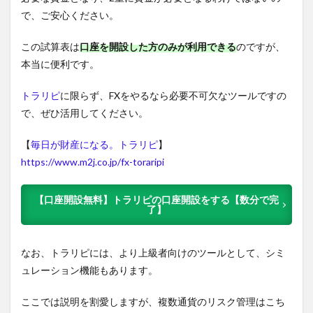
で、ご安心ください。
この試算表は
口座を開設した方のみが利用できる
のですが、
本当に便利です。
トラリピ
に限らず、FXをやるなら必要不可欠なツールですの
で、ぜひ活用してください。
【
毎日が財産になる。トラリピ
】
https://www.m2j.co.jp/fx-toraripi
【口座開設無料】トラリピの口座開設をする【数分で完
了】
なお、トラリピには、より上級者向けのツールとして、シミ
ュレーション機能もあります。
ここでは説明を割愛しますが、複数通貨のリスク管理はこち