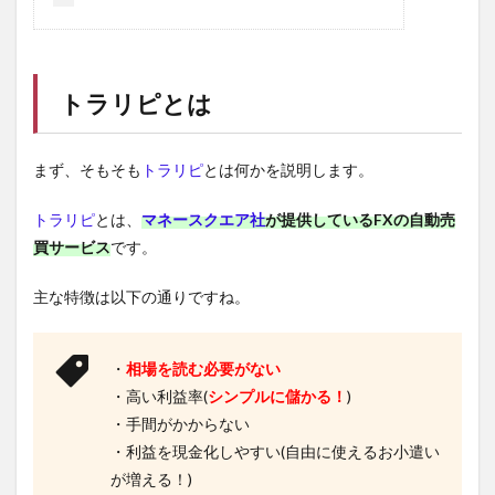
トラリピ
とは
まず、そもそも
トラリピ
とは何かを説明します。
トラリピ
とは、
マネースクエア社
が提供しているFXの自動売
買サービス
です。
主な特徴は以下の通りですね。
・
相場を読む必要がない
・高い利益率(
シンプルに儲かる！
)
・手間がかからない
・利益を現金化しやすい(自由に使えるお小遣い
が増える！)