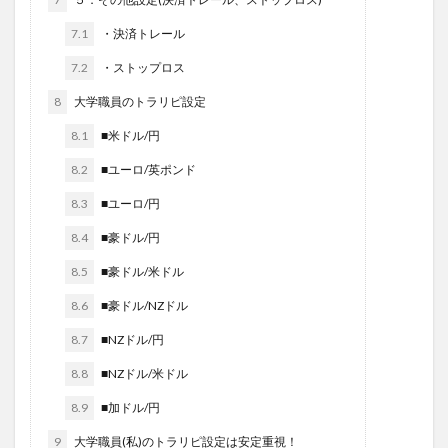
7.1
・決済トレール
7.2
・ストップロス
8
大学職員のトラリピ設定
8.1
■米ドル/円
8.2
■ユーロ/英ポンド
8.3
■ユーロ/円
8.4
■豪ドル/円
8.5
■豪ドル/米ドル
8.6
■豪ドル/NZドル
8.7
■NZドル/円
8.8
■NZドル/米ドル
8.9
■加ドル/円
9
大学職員(私)のトラリピ設定は安定重視！