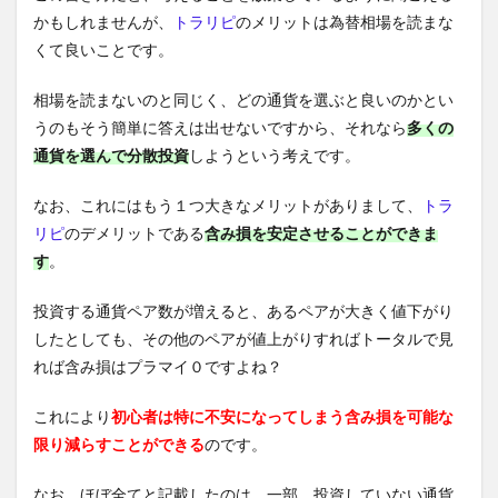
かもしれませんが、
トラリピ
のメリットは為替相場を読まな
くて良いことです。
相場を読まないのと同じく、どの通貨を選ぶと良いのかとい
うのもそう簡単に答えは出せないですから、それなら
多くの
通貨を選んで分散投資
しようという考えです。
なお、これにはもう１つ大きなメリットがありまして、
トラ
リピ
のデメリットである
含み損を安定させることができま
す
。
投資する通貨ペア数が増えると、あるペアが大きく値下がり
したとしても、その他のペアが値上がりすればトータルで見
れば含み損はプラマイ０ですよね？
これにより
初心者は特に不安になってしまう含み損を可能な
限り減らすことができる
のです。
なお、ほぼ全てと記載したのは、一部、投資していない通貨