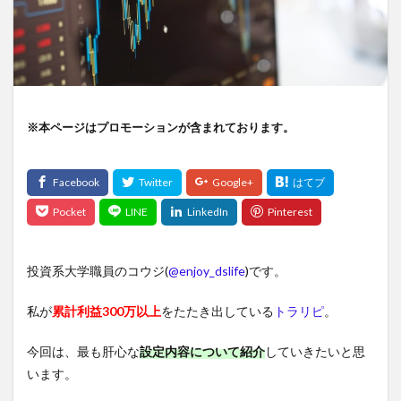
※本ページはプロモーションが含まれております。
投資系大学職員のコウジ(
@enjoy_dslife
)です。
私が
累計利益300万以上
をたたき出している
トラリピ
。
今回は、最も肝心な
設定内容について紹介
していきたいと思
います。