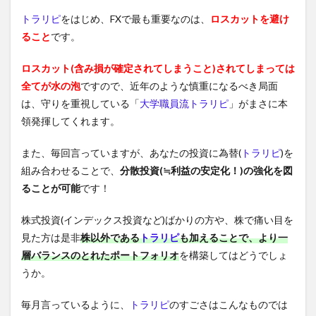
トラリピ
をはじめ、FXで最も重要なのは、
ロスカットを避け
ること
です。
ロスカット(含み損が確定されてしまうこと)されてしまっては
全てが水の泡
ですので、近年のような慎重になるべき局面
は、守りを重視している「
大学職員流トラリピ
」がまさに本
領発揮してくれます。
また、毎回言っていますが、あなたの投資に為替(
トラリピ
)を
組み合わせることで、
分散投資(≒利益の安定化！)の強化を図
ることが可能
です！
株式投資(インデックス投資など)ばかりの方や、株で痛い目を
見た方は是非
株以外である
トラリピ
も加えることで、より一
層バランスのとれたポートフォリオ
を構築してはどうでしょ
うか。
毎月言っているように、
トラリピ
のすごさはこんなものでは