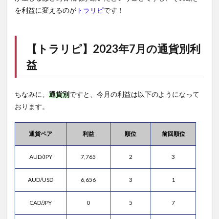
を利益に変えるのが
トラリピ
です！
【
トラリピ
】2023年7月の通貨別利
益
ちなみに、
通貨別
ですと、今月の利益は以下のようになって
おります。
通貨ペア
利益
順位
前回順位
AUD/JPY
7,765
2
3
AUD/USD
6,656
3
1
CAD/JPY
0
5
7