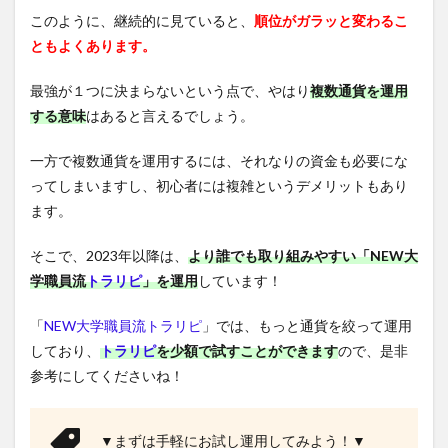
このように、継続的に見ていると、
順位がガラッと変わるこ
ともよくあります。
最強が１つに決まらないという点で、やはり
複数通貨を運用
する意味
はあると言えるでしょう。
一方で複数通貨を運用するには、それなりの資金も必要にな
ってしまいますし、初心者には複雑というデメリットもあり
ます。
そこで、2023年以降は、
より誰でも取り組みやすい「NEW大
学職員流
トラリピ
」を運用
しています！
「
NEW大学職員流トラリピ
」では、もっと通貨を絞って運用
しており、
トラリピ
を少額で試すことができます
ので、是非
参考にしてくださいね！
▼まずは手軽にお試し運用してみよう！▼