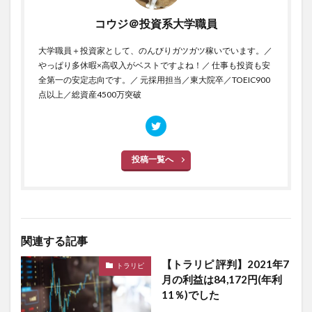
コウジ＠投資系大学職員
大学職員＋投資家として、のんびりガツガツ稼いでいます。／
やっぱり多休暇×高収入がベストですよね！／ 仕事も投資も安
全第一の安定志向です。／ 元採用担当／東大院卒／TOEIC900
点以上／総資産4500万突破
投稿一覧へ
関連する記事
【トラリピ 評判】2021年7
トラリピ
月の利益は84,172円(年利
11％)でした