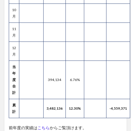
10
月
11
月
12
月
当
年
度
394,134
6.76%
合
計
累
3,482,136
12.30%
-4,559,371
計
前年度の実績は
こちら
からご覧頂けます。