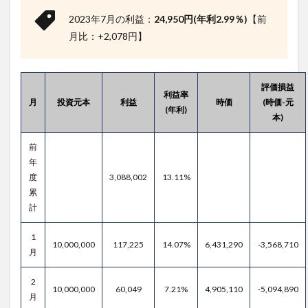
2023年7月の利益：
24,950円(年利2.99％)
【前
月比：+2,078円】
評価損益
利益率
月
投資元本
利益
時価
(時価-元
(年利)
本)
前
年
度
3,088,002
13.11%
累
計
1
10,000,000
117,225
14.07%
6,431,290
-3,568,710
月
2
10,000,000
60,049
7.21%
4,905,110
-5,094,890
月