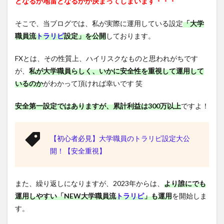
となるか地雷となるかが決まってしまいます・・・
そこで、当ブログでは、私が実際に運用している設定
「大学
職員流
トラリピ
設定」を公開
しております。
FXとは、その性質上、ハイリスクなものと思われがちです
が、
私が大学職員らしく、いかに安全性を重視して運用して
いるのか
がわかって頂ければ幸いです 笑
安全第一設定ではありますが、累計利益は300万以上
ですよ！
【初心者必見】大学職員のトラリピ設定大公
開！【安全重視】
また、繰り返しになりますが、2023年からは、
より誰にでも
運用しやすい「NEW大学職員流
トラリピ
」も運用
を開始しま
す。