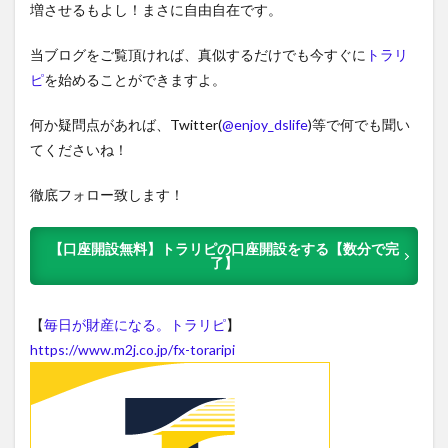
増させるもよし！まさに自由自在です。
当ブログをご覧頂ければ、真似するだけでも今すぐに
トラリ
ピ
を始めることができますよ。
何か疑問点があれば、Twitter(
@enjoy_dslife
)等で何でも聞い
てくださいね！
徹底フォロー致します！
【口座開設無料】トラリピの口座開設をする【数分で完
了】
【
毎日が財産になる。トラリピ
】
https://www.m2j.co.jp/fx-toraripi