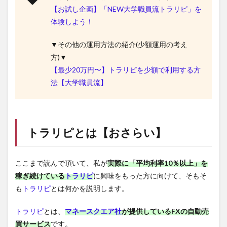
【お試し企画】「NEW大学職員流トラリピ」を
体験しよう！
▼その他の運用方法の紹介(少額運用の考え
方)▼
【最少20万円〜】トラリピを少額で利用する方
法【大学職員流】
トラリピ
とは【おさらい】
ここまで読んで頂いて、私が
実際に「平均利率10％以上」を
稼ぎ続けている
トラリピ
に興味をもった方に向けて、そもそ
も
トラリピ
とは何かを説明します。
トラリピ
とは、
マネースクエア社
が提供しているFXの自動売
買サービス
です。