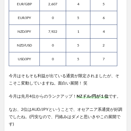
EUR/GBP
2,607
4
5
EUR/JPY
0
5
6
NZD/JPY
7,922
1
4
NZD/USD
0
5
2
USD/JPY
0
5
7
今月はそもそも利益が出ている通貨が限定されましたが、そ
こそこ変動していますね。面白い展開！ 笑
今月は先月4位からのランクアップ！
NZドル/円が１位
です。
なお、2位はAUD/JPYということで、オセアニア系通貨が好調
でしたね。(円安なので、円絡みはダメと思いきやこの展開で
す)