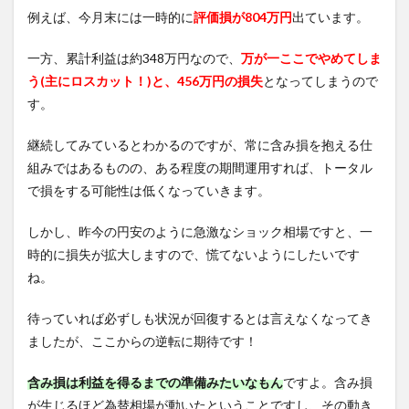
例えば、今月末には一時的に
評価損が804万円
出ています。
一方、累計利益は約348万円なので、
万が一ここでやめてしま
う(主にロスカット！)と、456万円の損失
となってしまうので
す。
継続してみているとわかるのですが、常に含み損を抱える仕
組みではあるものの、ある程度の期間運用すれば、トータル
で損をする可能性は低くなっていきます。
しかし、昨今の円安のように急激なショック相場ですと、一
時的に損失が拡大しますので、慌てないようにしたいです
ね。
待っていれば必ずしも状況が回復するとは言えなくなってき
ましたが、ここからの逆転に期待です！
含み損は利益を得るまでの準備みたいなもん
ですよ。含み損
が生じるほど為替相場が動いたということですし、その動き