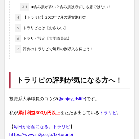
3.1
■含み損が多い？含み損は必ずしも悪ではない！
4
【トラリピ】2023年7月の通貨別利益
5
トラリピとは【おさらい】
6
トラリピ設定【大学職員流】
7
評判のトラリピで毎月の副収入を稼ごう！
トラリピ
の評判が気になる方へ！
投資系大学職員のコウジ(
@enjoy_dslife
)です。
私が
累計利益300万円以上
をたたき出している
トラリピ
。
【
毎日が財産になる。トラリピ
】
https://www.m2j.co.jp/fx-toraripi