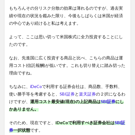
もちろんその分リスク分散の効果は薄れるのですが、過去実
績や現在の状況を鑑みた限り、今後もしばらくは米国が経済
の中心であり続けると私は考えます。
よって、ここは思い切って米国株式に全力投資することにし
たのです。
なお、先進国に広く投資する商品と比べ、こちらの商品は運
用コスト(信託報酬)が低いです。これも切り替えに踏み切った
理由ですね。
ちなみに、
iDeCo
で利用する証券会社は、商品数、手数料、
使い勝手等を考慮すると、
SBI証券
と
楽天証券
の２択になるわ
けですが、
運用コスト最安値(現在)の上記商品は
SBI証券
にし
かありません。
そのため、現在ですと、
iDeCoで利用すべき証券会社は
SBI証
券
一択状態
です。