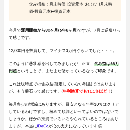
含み損益：月末時価-投資元本 および (月末時
価-投資元本)÷投資元本
今月で
運用開始から80ヶ月(6
年8ヶ月)
ですが、7月に逆戻りっ
て感じです。
12,000円を投資して、マイナス3万円ぐらいでした・・・。
このように悲壮感を出してみましたが、正直、
含み益は65万
円超
ということで、まだまだ儲かっているなって印象です。
これは現時点での含み益(確定していない利益)ではあります
が、もう盤石って感じです。(
年利換算でも11.1％ほど！
)
毎月多少の増減はありますが、目安となる年率10％はクリア
しているわけですし、極めて順調といってよいのではないで
しょうか。ほかの投資でいろいろやられているところはあり
ますが、本当に
iDeCo
が心の支えになっています 笑