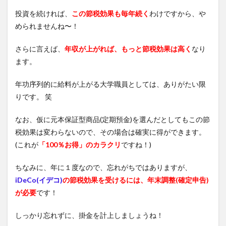
投資を続ければ、
この節税効果も毎年続く
わけですから、や
められませんね〜！
さらに言えば、
年収が上がれば、もっと節税効果は高く
なり
ます。
年功序列的に給料が上がる大学職員としては、ありがたい限
りです。 笑
なお、仮に元本保証型商品(定期預金)を選んだとしてもこの節
税効果は変わらないので、その場合は確実に得ができます。
(これが
「100％お得」のカラクリ
ですね！)
ちなみに、年に１度なので、忘れがちではありますが、
iDeCo(イデコ)
の節税効果を受けるには、年末調整(確定申告)
が必要
です！
しっかり忘れずに、掛金を計上しましょうね！