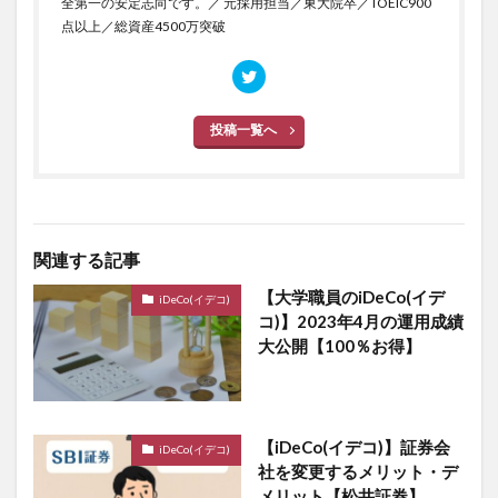
全第一の安定志向です。／ 元採用担当／東大院卒／TOEIC900
点以上／総資産4500万突破
投稿一覧へ
関連する記事
【大学職員のiDeCo(イデ
iDeCo(イデコ)
コ)】2023年4月の運用成績
大公開【100％お得】
【iDeCo(イデコ)】証券会
iDeCo(イデコ)
社を変更するメリット・デ
メリット【松井証券】