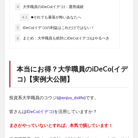
4
大学職員のiDeCo(イデコ)：運用成績
4.1
■それでも暴落が怖いあなたへ
5
iDeCo(イデコ)の利益はこれだけではない！
6
まとめ：大学職員も絶対にiDeCo(イデコ)はやるべき
本当にお得？大学職員の
iDeCo(イデ
コ)
【実例大公開】
投資系大学職員のコウジ(
@enjoy_dslife
)です。
皆さんは
iDeCo(イデコ)
を活用していますか？
まさかやっていないとすれば、本気で損しています！