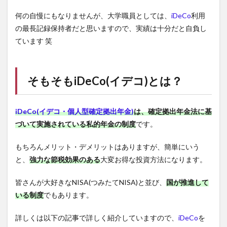
何の自慢にもなりませんが、大学職員としては、
iDeCo
利用
の最長記録保持者だと思いますので、実績は十分だと自負し
ています 笑
そもそも
iDeCo(イデコ)
とは？
iDeCo(イデコ・個人型確定拠出年金)
は、確定拠出年金法に基
づいて実施されている私的年金の制度
です。
もちろんメリット・デメリットはありますが、簡単にいう
と、
強力な節税効果のある
大変お得な投資方法になります。
皆さんが大好きなNISA(つみたてNISA)と並び、
国が推進して
いる制度
でもあります。
詳しくは以下の記事で詳しく紹介していますので、
iDeCo
を