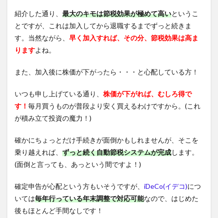
紹介した通り、
最大のキモは節税効果が極めて高い
というこ
とですが、これは加入してから退職するまでずっと続きま
す。当然ながら、
早く加入すれば、その分、節税効果は高ま
ります
よね。
また、加入後に株価が下がったら・・・と心配している方！
いつも申し上げている通り、
株価が下がれば、むしろ得で
す！
毎月買うものが普段より安く買えるわけですから。(これ
が積み立て投資の魔力！)
確かにちょっとだけ手続きが面倒かもしれませんが、そこを
乗り越えれば、
ずっと続く自動節税システムが完成
します。
(面倒と言っても、あっという間ですよ！)
確定申告が心配という方もいそうですが、
iDeCo(イデコ)
につ
いては
毎年行っている年末調整で対応可能
なので、はじめた
後もほとんど手間なしです！