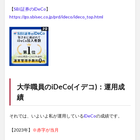
【
SBI証券のiDeCo
】
https://go.sbisec.co.jp/prd/ideco/ideco_top.html
大学職員の
iDeCo(イデコ)
：運用成
績
それでは、いよいよ私が運用している
iDeCo
の成績です。
【2023年】
※赤字が当月