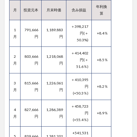
年利換
月
投資元本
月末時価
含み損益
算
＋398,217
1
791,666
1,189,883
円(＋
+8.4％
月
円
円
50.3%)
＋414,402
2
803,666
1,218,068
円(＋
+8.5％
月
円
円
51.6％)
＋410,395
3
815,666
1,226,061
円
+8.2％
月
円
円
(+50.3％)
＋458,723
4
827,666
1,286,389
円
+8.9％
月
円
円
(+55.4％)
+541,531
5
839,666
1,381,201