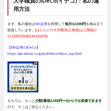
大学職員の
iDeCo(イデコ)
：私の運
用方法
まず、私の場合は
SBI証券
を利用して
毎月12,000円
を積み立て
投資しています。(
ほとんどの大学職員(公務員)は上限額が
12,000円(年額144,000円)
)
【
SBI証券のiDeCo
】
https://go.sbisec.co.jp/prd/ideco/ideco_top.html
もちろん、もっと
少額(最低5,000円〜)からでも投資できます
ので、そこはご安心ください。