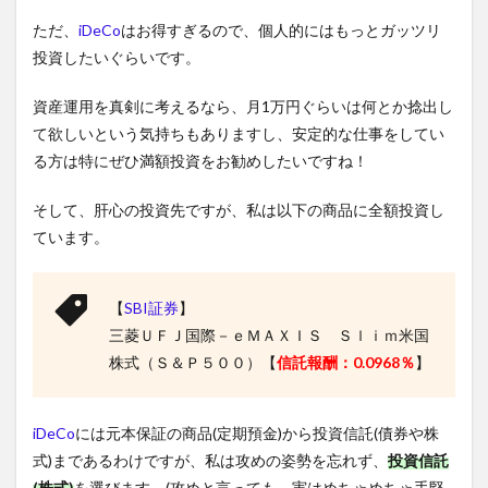
ただ、
iDeCo
はお得すぎるので、個人的にはもっとガッツリ
投資したいぐらいです。
資産運用を真剣に考えるなら、月1万円ぐらいは何とか捻出し
て欲しいという気持ちもありますし、安定的な仕事をしてい
る方は特にぜひ満額投資をお勧めしたいですね！
そして、肝心の投資先ですが、私は以下の商品に全額投資し
ています。
【
SBI証券
】
三菱ＵＦＪ国際－ｅＭＡＸＩＳ Ｓｌｉｍ米国
株式（Ｓ＆Ｐ５００）【
信託報酬：0.0968％
】
iDeCo
には元本保証の商品(定期預金)から投資信託(債券や株
式)まであるわけですが、私は攻めの姿勢を忘れず、
投資信託
(株式)
を選びます。(攻めと言っても、実はめちゃめちゃ手堅