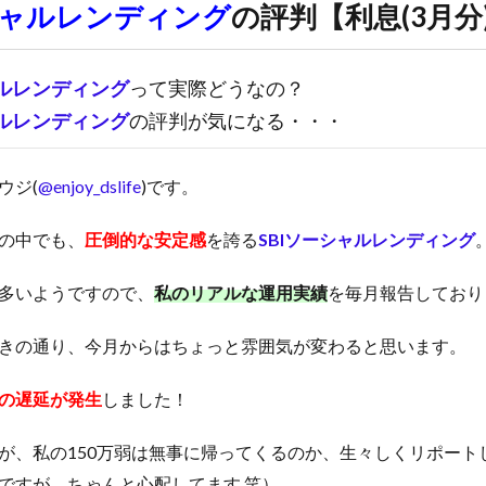
シャルレンディング
の評判【利息(3月分
ャルレンディング
って実際どうなの？
ャルレンディング
の評判が気になる・・・
ウジ(
@enjoy_dslife
)です。
の中でも、
圧倒的な安定感
を誇る
SBIソーシャルレンディング
多いようですので、
私のリアルな運用実績
を毎月報告しており
きの通り、今月からはちょっと雰囲気が変わると思います。
の遅延が発生
しました！
が、私の150万弱は無事に帰ってくるのか、生々しくリポート
ですが、ちゃんと心配してます 笑）