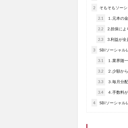
2
そもそもソーシ
2.1
１.元本の
2.2
2.担保に
2.3
3.利益が全
3
SBIソーシャ
3.1
１.業界随
3.2
２.少額か
3.3
３.毎月分
3.4
４.手数料
4
SBIソーシャ