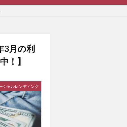
】
年3月の利
生中！】
ーシャルレンディング