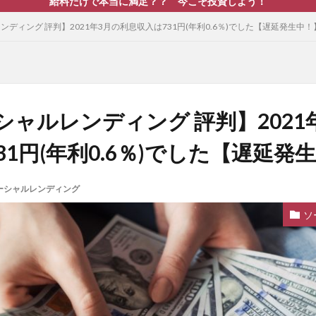
給料だけで本当に満足？？ 今こそ投資しよう！
レンディング 評判】2021年3月の利息収入は731円(年利0.6％)でした【遅延発生中！
ーシャルレンディング 評判】2021
31円(年利0.6％)でした【遅延発
ーシャルレンディング
ソ