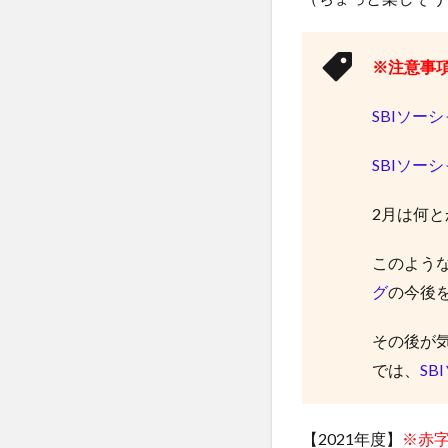
※注意事
SBIソー
SBIソ
2月は何
このよう
グ
の今後
その後が
では、
S
【2021年度】
※赤