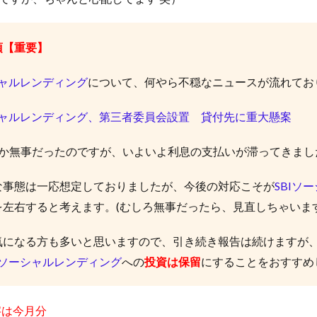
項【重要】
シャルレンディング
について、何やら不穏なニュースが流れてお
ーシャルレンディング、第三者委員会設置 貸付先に重大懸案
とか無事だったのですが、いよいよ利息の支払いが滞ってきまし
な事態は一応想定しておりましたが、今後の対応こそが
SBIソ
を左右すると考えます。(むしろ無事だったら、見直しちゃいます
気になる方も多いと思いますので、引き続き報告は続けますが
BIソーシャルレンディング
への
投資は保留
にすることをおすすめ
字は今月分