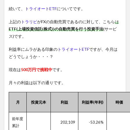
続いて、
トライオートETF
についてです。
上記の
トラリピ
がFXの自動売買であるのに対して、こちら
は
ETF(上場投資信託(株式))の自動売買を行う投資手法
(サービ
ス)です。
利益率にムラがある印象の
トライオートETF
ですが、今月は
どうでしょうか・・・？
現在は
500万円で挑戦中
です。
月々の利益は以下の通りです。
月
投資元本
利益
利益率(年利)
時価
前年度
202,109
-53.26%
累計