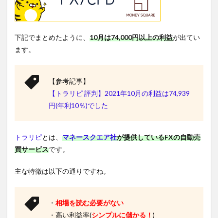
下記でまとめたように、
10月は74,000円以上の利益
が出てい
ます。
【参考記事】
【トラリピ 評判】2021年10月の利益は74,939
円(年利10％)でした
トラリピ
とは、
マネースクエア社
が提供しているFXの自動売
買サービス
です。
主な特徴は以下の通りですね。
・
相場を読む必要がない
・高い利益率(
シンプルに儲かる！
)