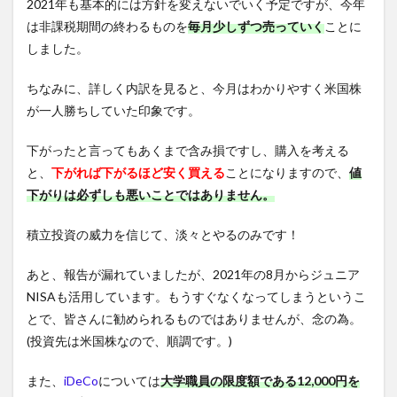
2021年も基本的には方針を変えないでいく予定ですが、今年
は非課税期間の終わるものを
毎月少しずつ売っていく
ことに
しました。
ちなみに、詳しく内訳を見ると、今月はわかりやすく米国株
が一人勝ちしていた印象です。
下がったと言ってもあくまで含み損ですし、購入を考える
と、
下がれば下がるほど安く買える
ことになりますので、
値
下がりは必ずしも悪いことではありません。
積立投資の威力を信じて、淡々とやるのみです！
あと、報告が漏れていましたが、2021年の8月からジュニア
NISAも活用しています。もうすぐなくなってしまうというこ
とで、皆さんに勧められるものではありませんが、念の為。
(投資先は米国株なので、順調です。)
また、
iDeCo
については
大学職員の限度額である12,000円を