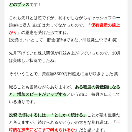
どのプラス
です！
これも先月とは逆ですが、恥ずかしながらキャッシュフロー
(単純に収入-支出)は大してなかったので、「
保有資産の値上
がり
」の恩恵を受けた形ですね。
(投資はいいとして、貯金(節約)できない問題発生中です 笑)
先月下げていた株式関係が軒並み上がっていったので、10月
は美味しい状況でしたね。
そういうことで、資産額3300万円超えに返り咲きました 笑
減ることも当然ながらありますが、
ある程度の資産額になる
と、増加スピードがアップする
というのは、毎月お伝えして
いる通りです。
投資で成功するには、「とにかく続ける」
ことが最も重要だ
と考えますが、続けられるかどうかの大きな別れ道は、「
一
時的な損失にどこまで耐えられるか
」だと思います。