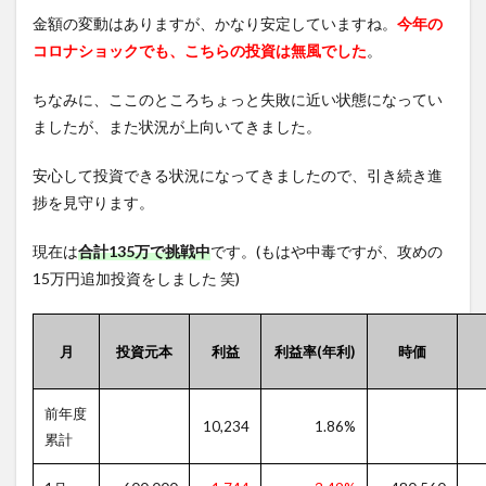
金額の変動はありますが、かなり安定していますね。
今年の
コロナショックでも、こちらの投資は無風でした
。
ちなみに、ここのところちょっと失敗に近い状態になってい
ましたが、また状況が上向いてきました。
安心して投資できる状況になってきましたので、引き続き進
捗を見守ります。
現在は
合計135万で挑戦中
です。(もはや中毒ですが、攻めの
15万円追加投資をしました 笑)
月
投資元本
利益
利益率(年利)
時価
前年度
10,234
1.86%
累計