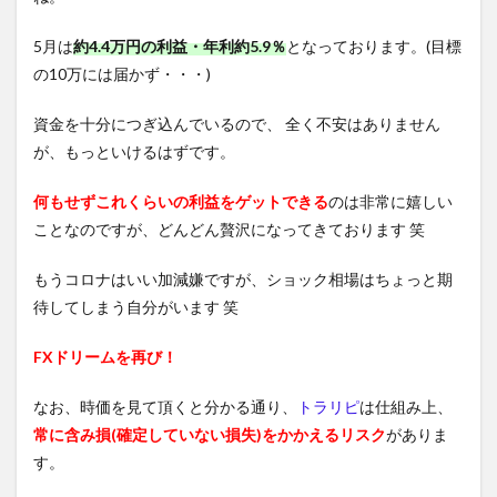
5月は
約4.4万円の利益・年利約5.9％
となっております。(目標
の10万には届かず・・・)
資金を十分につぎ込んでいるので、 全く不安はありません
が、もっといけるはずです。
何もせずこれくらいの利益をゲットできる
のは非常に嬉しい
ことなのですが、どんどん贅沢になってきております 笑
もうコロナはいい加減嫌ですが、ショック相場はちょっと期
待してしまう自分がいます 笑
FXドリームを再び！
なお、時価を見て頂くと分かる通り、
トラリピ
は仕組み上、
常に含み損(確定していない損失)をかかえるリスク
がありま
す。