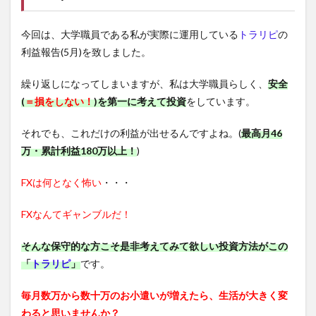
今回は、大学職員である私が実際に運用している
トラリピ
の
利益報告(5月)を致しました。
繰り返しになってしまいますが、私は大学職員らしく、
安全
(
＝損をしない！
)を第一に考えて投資
をしています。
それでも、これだけの利益が出せるんですよね。(
最高月46
万・累計利益180万以上！
)
FXは何となく怖い
・・・
FXなんてギャンブルだ！
そんな保守的な方こそ是非考えてみて欲しい投資方法がこの
「
トラリピ
」
です。
毎月数万から数十万のお小遣いが増えたら、生活が大きく変
わると思いませんか？