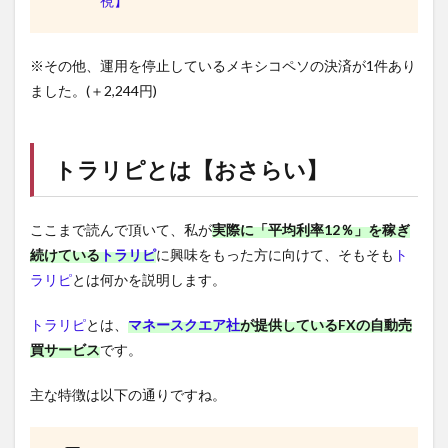
視】
※その他、運用を停止しているメキシコペソの決済が1件あり
ました。(＋2,244円)
トラリピ
とは【おさらい】
ここまで読んで頂いて、私が
実際に「平均利率12％」を稼ぎ
続けている
トラリピ
に興味をもった方に向けて、そもそも
ト
ラリピ
とは何かを説明します。
トラリピ
とは、
マネースクエア社
が提供しているFXの自動売
買サービス
です。
主な特徴は以下の通りですね。