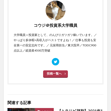
コウジ＠投資系大学職員
大学職員＋投資家として、のんびりガツガツ稼いでいます。／
やっぱり多休暇×高収入がベストですよね！／ 仕事も投資も安
全第一の安定志向です。／ 元採用担当／東大院卒／TOEIC900
点以上／総資産4500万突破
投稿一覧へ
関連する記事
【トラリピ 評判】2021年1