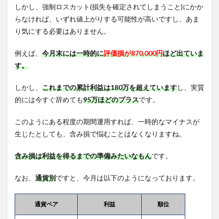
しかし、強制ロスカット(損失を確定されてしまうこと)にかか
らなければ、いずれ値上がりする可能性が高いですし、あま
り気にする必要はありません。
例えば、
今月末には一時的に
評価損が870,000円
ほど出ていま
す。
しかし、
これまでの累計利益は180万を超えています
し、実質
的には今すぐ辞めても
95
万ほどの
プラス
です。
このようにある程度の期間運用すれば、一時的なマイナスが
生じたとしても、含み損で悩むことはなくなりますね。
含み損は利益を得るまでの準備みたいなもん
です。
なお、
通貨別
ですと、今月は以下のようになっております。
通貨ペア
利益
順位