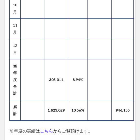
10
月
11
月
12
月
当
年
度
303,011
8.94%
合
計
累
1,823,029
10.56%
946,155
計
前年度の実績は
こちら
からご覧頂けます。