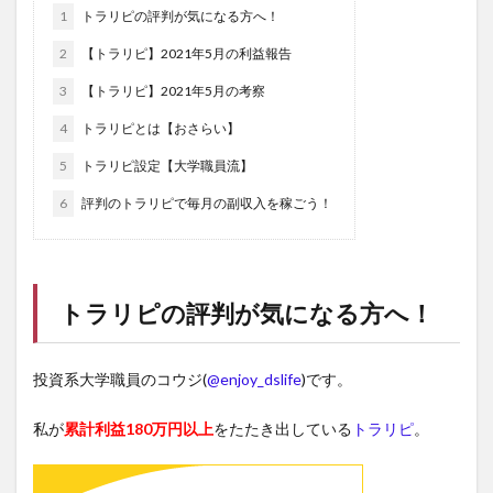
1
トラリピの評判が気になる方へ！
2
【トラリピ】2021年5月の利益報告
3
【トラリピ】2021年5月の考察
4
トラリピとは【おさらい】
5
トラリピ設定【大学職員流】
6
評判のトラリピで毎月の副収入を稼ごう！
トラリピ
の評判が気になる方へ！
投資系大学職員のコウジ(
@enjoy_dslife
)です。
私が
累計利益180万円以上
をたたき出している
トラリピ
。