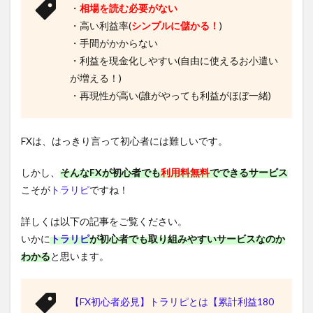
・
相場を読む必要がない
・高い利益率(
シンプルに儲かる！
)
・手間がかからない
・利益を現金化しやすい(自由に使えるお小遣い
が増える！)
・再現性が高い(誰がやっても利益がほぼ一緒)
FXは、はっきり言って初心者には難しいです。
しかし、
そんなFXが初心者でも
利用料無料
でできるサービス
こそが
トラリピ
ですね！
詳しくは以下の記事をご覧ください。
いかに
トラリピ
が初心者でも取り組みやすいサービスなのか
わかる
と思います。
【FX初心者必見】トラリピとは【累計利益180