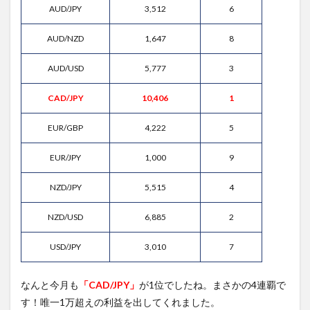
AUD/JPY
3,512
6
AUD/NZD
1,647
8
AUD/USD
5,777
3
CAD/JPY
10,406
1
EUR/GBP
4,222
5
EUR/JPY
1,000
9
NZD/JPY
5,515
4
NZD/USD
6,885
2
USD/JPY
3,010
7
なんと今月も
「CAD/JPY」
が1位でしたね。まさかの4連覇で
す！唯一1万超えの利益を出してくれました。