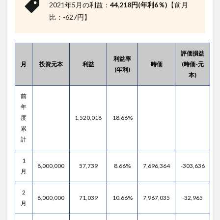
2021年5月の利益：
44,218円(年利6％)
【前月
比：-627円】
評価損益
利益率
月
投資元本
利益
時価
(時価-元
(年利)
本)
前
年
度
1,520,018
18.66%
累
計
1
8,000,000
57,739
8.66%
7,696,364
-303,636
月
2
8,000,000
71,039
10.66%
7,967,035
-32,965
月