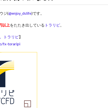
ウジ(
@enjoy_dslife
)です。
円以上
をたたき出している
トラリピ
。
。トラリピ
】
p/fx-toraripi