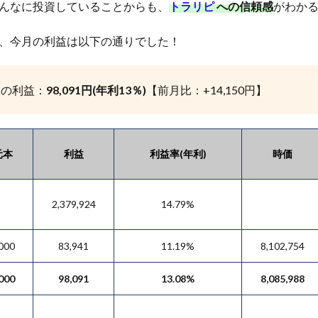
んなに投資していることからも、
トラリピ
への信頼感
がわか
、今月の利益は以下の通りでした！
2月の利益：
98,091円(年利13％)
【前月比：+14,150円】
元本
利益
利益率(年利)
時価
2,379,924
14.79%
000
83,941
11.19%
8,102,754
000
98,091
13.08%
8,085,988