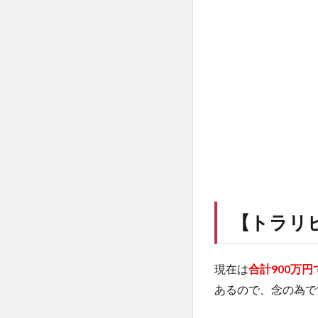
【
トラリ
現在は
合計900万
あるので、念の為で