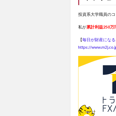
投資系大学職員のコ
私が
累計利益250万
【
毎日が財産になる
https://www.m2j.co.j