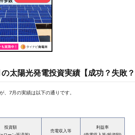
7月の太陽光発電投資実績【成功？失敗
が、7月の実績は以下の通りです。
投資額
利益率
売電収入等
費+ローン返済等)
(売電収入等/投資額)