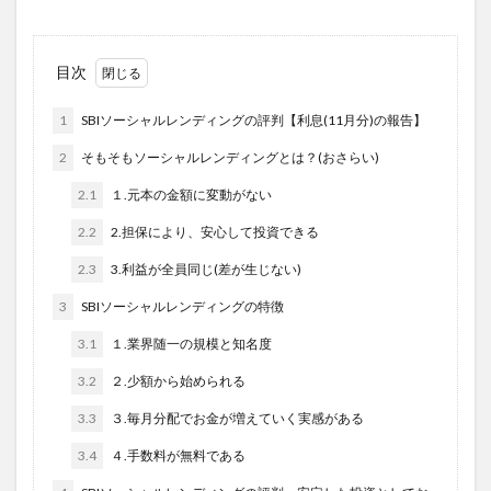
目次
1
SBIソーシャルレンディングの評判【利息(11月分)の報告】
2
そもそもソーシャルレンディングとは？(おさらい)
2.1
１.元本の金額に変動がない
2.2
2.担保により、安心して投資できる
2.3
3.利益が全員同じ(差が生じない)
3
SBIソーシャルレンディングの特徴
3.1
１.業界随一の規模と知名度
3.2
２.少額から始められる
3.3
３.毎月分配でお金が増えていく実感がある
3.4
４.手数料が無料である