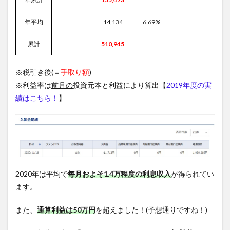
年平均
14,134
6.69%
累計
510,945
※税引き後(＝
手取り額
)
※利益率は
前月の
投資元本と利益により算出【
2019年度の実
績はこちら！
】
2020年は平均で
毎月およそ1.4万程度の利息収入
が得られてい
ます。
また、
通算利益は50万円
を超えました！(予想通りですね！)