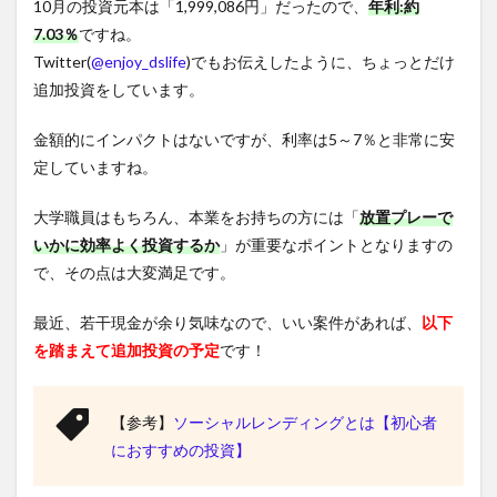
10月の投資元本は「1,999,086円」だったので、
年利:約
7.03％
ですね。
Twitter(
@enjoy_dslife
)でもお伝えしたように、ちょっとだけ
追加投資をしています。
金額的にインパクトはないですが、利率は5～7％と非常に安
定していますね。
大学職員はもちろん、本業をお持ちの方には「
放置プレーで
いかに効率よく投資するか
」が重要なポイントとなりますの
で、その点は大変満足です。
最近、若干現金が余り気味なので、いい案件があれば、
以下
を踏まえて追加投資の予定
です！
【参考】
ソーシャルレンディングとは【初心者
におすすめの投資】