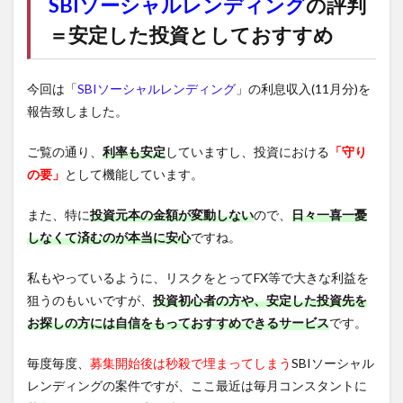
SBIソーシャルレンディング
の評判
＝安定した投資としておすすめ
今回は「
SBIソーシャルレンディング
」の利息収入(11月分)を
報告致しました。
ご覧の通り、
利率も安定
していますし、投資における
「守り
の要」
として機能しています。
また、特に
投資元本の金額が変動しない
ので、
日々一喜一憂
しなくて済むのが本当に安心
ですね。
私もやっているように、リスクをとってFX等で大きな利益を
狙うのもいいですが、
投資初心者の方や、安定した投資先を
お探しの方には自信をもっておすすめできるサービス
です。
毎度毎度、
募集開始後は秒殺で埋まってしまう
SBIソーシャル
レンディングの案件ですが、ここ最近は毎月コンスタントに