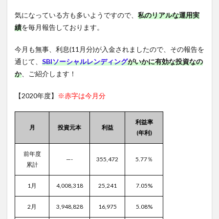
気になっている方も多いようですので、
私のリアルな運用実
績
を毎月報告しております。
今月も無事、利息(11月分)が入金されましたので、その報告を
通じて、
SBIソーシャルレンディング
がいかに有効な投資なの
か
、ご紹介します！
【2020年度】
※赤字は今月分
利益率
月
投資元本
利益
(年利)
前年度
—-
355,472
5.77％
累計
1月
4,008,318
25,241
7.05%
2月
3,948,828
16,975
5.08%