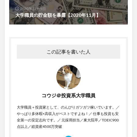
2020年12月5日
大学職員の貯金額を暴露【2020年11月】
この記事を書いた人
コウジ＠投資系大学職員
大学職員＋投資家として、のんびりガツガツ稼いでいます。／
やっぱり多休暇×高収入がベストですよね！／ 仕事も投資も安
全第一の安定志向です。／ 元採用担当／東大院卒／TOEIC900
点以上／総資産4500万突破