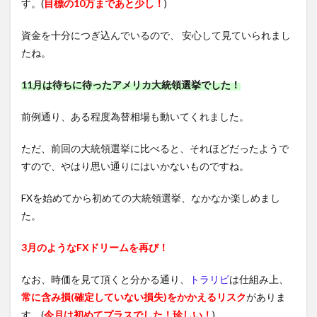
す。(
目標の10万まであと少し！
)
資金を十分につぎ込んでいるので、 安心して見ていられまし
たね。
11月は待ちに待ったアメリカ大統領選挙でした！
前例通り、ある程度為替相場も動いてくれました。
ただ、前回の大統領選挙に比べると、それほどだったようで
すので、やはり思い通りにはいかないものですね。
FXを始めてから初めての大統領選挙、なかなか楽しめまし
た。
3月のようなFXドリームを再び！
なお、時価を見て頂くと分かる通り、
トラリピ
は仕組み上、
常に含み損(確定していない損失)をかかえるリスク
がありま
す。(
今月は初めてプラスでした！珍しい！
)