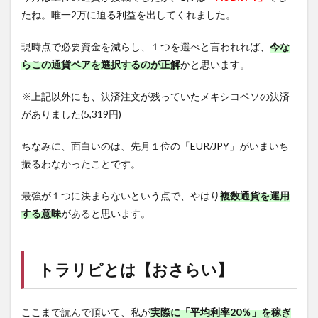
たね。唯一2万に迫る利益を出してくれました。
現時点で必要資金を減らし、１つを選べと言われれば、
今な
らこの通貨ペアを選択するのが正解
かと思います。
※上記以外にも、決済注文が残っていたメキシコペソの決済
がありました(5,319円)
ちなみに、面白いのは、先月１位の「EUR/JPY」がいまいち
振るわなかったことです。
最強が１つに決まらないという点で、やはり
複数通貨を運用
する意味
があると思います。
トラリピ
とは【おさらい】
ここまで読んで頂いて、私が
実際に「平均利率20％」を稼ぎ