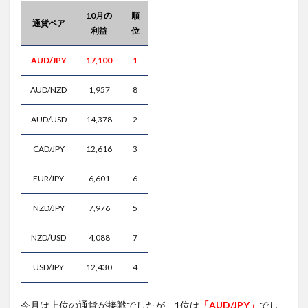
10月の
順
通貨ペア
利益
位
AUD/JPY
17,100
1
AUD/NZD
1,957
8
AUD/USD
14,378
2
CAD/JPY
12,616
3
EUR/JPY
6,601
6
NZD/JPY
7,976
5
NZD/USD
4,088
7
USD/JPY
12,430
4
今月は上位の通貨が接戦でしたが、1位は
「AUD/JPY」
でし