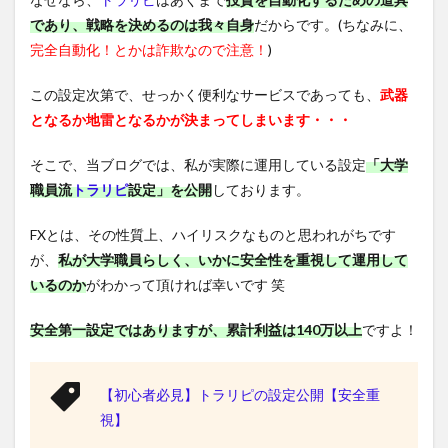
であり、戦略を決めるのは我々自身
だからです。(ちなみに、
完全自動化！とかは詐欺なので注意！
)
この設定次第で、せっかく便利なサービスであっても、
武器
となるか地雷となるかが決まってしまいます・・・
そこで、当ブログでは、私が実際に運用している設定
「大学
職員流
トラリピ
設定」を公開
しております。
FXとは、その性質上、ハイリスクなものと思われがちです
が、
私が大学職員らしく、いかに安全性を重視して運用して
いるのか
がわかって頂ければ幸いです 笑
安全第一設定ではありますが、累計利益は140万以上
ですよ！
【初心者必見】トラリピの設定公開【安全重
視】