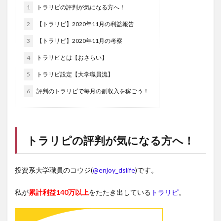
1
トラリピの評判が気になる方へ！
2
【トラリピ】2020年11月の利益報告
3
【トラリピ】2020年11月の考察
4
トラリピとは【おさらい】
5
トラリピ設定【大学職員流】
6
評判のトラリピで毎月の副収入を稼ごう！
トラリピ
の評判が気になる方へ！
投資系大学職員のコウジ(
@enjoy_dslife
)です。
私が
累計利益140万以上
をたたき出している
トラリピ
。