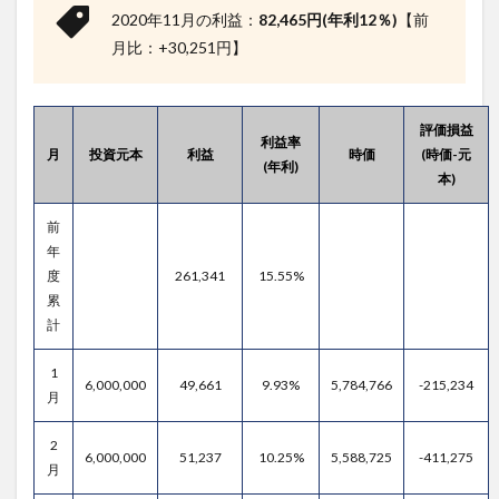
2020年11月の利益：
82,465円(年利12％)
【前
月比：+30,251円】
評価損益
利益率
月
投資元本
利益
時価
(時価-元
(年利)
本)
前
年
度
261,341
15.55%
累
計
1
6,000,000
49,661
9.93%
5,784,766
-215,234
月
2
6,000,000
51,237
10.25%
5,588,725
-411,275
月