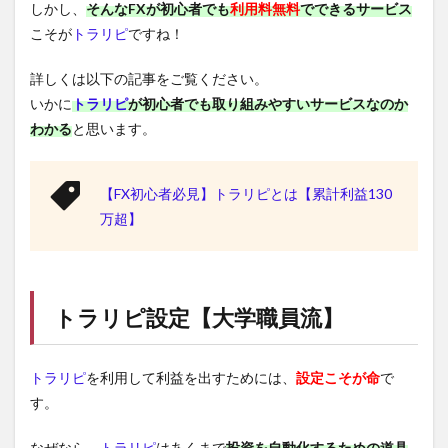
しかし、
そんなFXが初心者でも
利用料無料
でできるサービス
こそが
トラリピ
ですね！
詳しくは以下の記事をご覧ください。
いかに
トラリピ
が初心者でも取り組みやすいサービスなのか
わかる
と思います。
【FX初心者必見】トラリピとは【累計利益130
万超】
トラリピ
設定【大学職員流】
トラリピ
を利用して利益を出すためには、
設定こそが命
で
す。
なぜなら、
トラリピ
はあくまで
投資を自動化するための道具