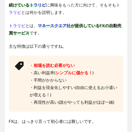
続けている
トラリピ
に興味をもった方に向けて、そもそも
ト
ラリピ
とは何かを説明します。
トラリピ
とは、
マネースクエア社
が提供しているFXの自動売
買サービス
です。
主な特徴は以下の通りですね。
・
相場を読む必要がない
・高い利益率(
シンプルに儲かる！
)
・手間がかからない
・利益を現金化しやすい(自由に使えるお小遣い
が増える！)
・再現性が高い(誰がやっても利益がほぼ一緒)
FXは、はっきり言って初心者には難しいです。