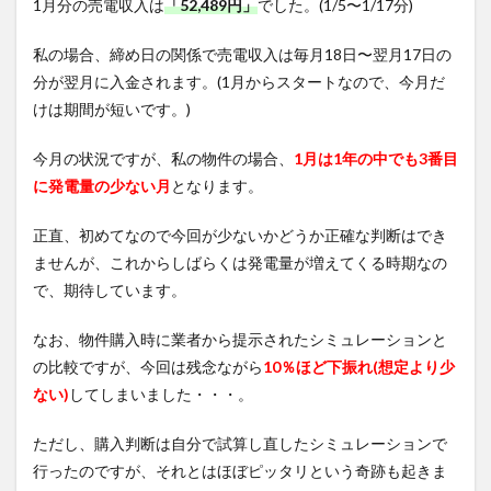
1月分の売電収入は
「52,489円」
でした。(1/5〜1/17分)
私の場合、締め日の関係で売電収入は毎月18日〜翌月17日の
分が翌月に入金されます。(1月からスタートなので、今月だ
けは期間が短いです。)
今月の状況ですが、私の物件の場合、
1月は1年の中でも3番目
に発電量の少ない月
となります。
正直、初めてなので今回が少ないかどうか正確な判断はでき
ませんが、これからしばらくは発電量が増えてくる時期なの
で、期待しています。
なお、物件購入時に業者から提示されたシミュレーションと
の比較ですが、今回は残念ながら
10％ほど下振れ(想定より少
ない)
してしまいました・・・。
ただし、購入判断は自分で試算し直したシミュレーションで
行ったのですが、それとはほぼピッタリという奇跡も起きま