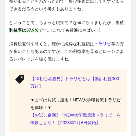
益が出ることもわかったので、多少多めに出してもすぐ回収
できるだろうという考えもありますね。
ということで、ちょっと現実的？な値になりましたが、累積
利益率は37.9
％
です。(これでも普通にやばい！)
消費税還付を除くと、確かに純粋な利益額は
トラリピ
等の方
が多いこともあるのですが、この利益率を見るとローンによ
るレバレッジを強く感じますね。
【FX初心者必見】トラリピとは【累計利益300
万超】
▼まずはお試し運用！NEW大学職員流トラリピ
を体験！▼
【お試し企画】「NEW大学職員流トラリピ」を
体験しよう！【2023年2月6日開始】