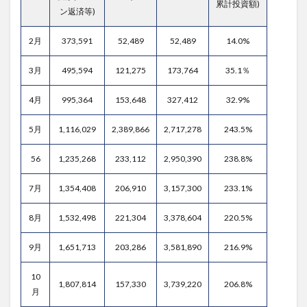
累計投資額)
ン返済等)
2月
373,591
52,489
52,489
14.0%
3月
495,594
121,275
173,764
35.1％
4月
995,364
153,648
327,412
32.9%
5月
1,116,029
2,389,866
2,717,278
243.5%
56
1,235,268
233,112
2,950,390
238.8%
7月
1,354,408
206,910
3,157,300
233.1%
8月
1,532,498
221,304
3,378,604
220.5%
9月
1,651,713
203,286
3,581,890
216.9%
10
1,807,814
157,330
3,739,220
206.8%
月