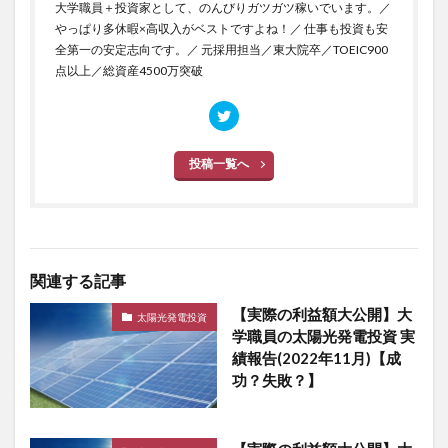
大学職員＋投資家として、のんびりガツガツ稼いでいます。／
やっぱり多休暇×高収入がベストですよね！／ 仕事も投資も安
全第一の安定志向です。／ 元採用担当／東大院卒／TOEIC900
点以上／総資産4500万突破
投稿一覧へ
関連する記事
【実際の利益額大公開】大
太陽光発電投資
学職員の太陽光発電投資 実
績報告(2022年11月)【成
功？失敗？】