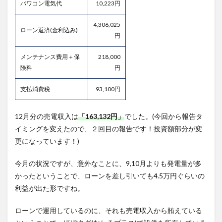
パワコン電気代
10,223円
4,306,025
ローン返済(金利込み)
円
メンテナンス費用＋保
218,000
険料
円
支払消費税
93,100円
12月分の売電収入は
「163,132円」
でした。(今回から報告タ
イミングを変えたので、２回目の報告です！投資額部分が変
更になっています！)
今月の状況ですが、意外なことに、9,10月よりも発電量が多
かったということで、ローンを差し引いても4.5万円ぐらいの
利益が出た形ですね。
ローンで運用しているのに、それも売電収入から賄えている