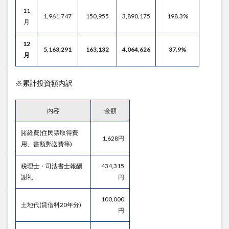
11
1,961,747
150,955
3,890,175
198.3%
月
12
5,163,291
163,132
4,064,626
37.9%
月
※累計投資額内訳
内容
金額
諸経費(住民票取得費
1,628円
用、書類郵送費等)
税理士・司法書士報酬
434,315
謝礼
円
100,000
土地代(賃借料20年分)
円