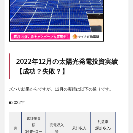
2022年12月の太陽光発電投資実績
【成功？失敗？】
ズバリ結果からですが、12月の実績は以下の通りです。
■2022年
累計投資
利益率
額
売電収入
月
累計収入
(累計収入/
(経費+ロー
等