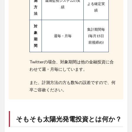
測
遠隔監視システムの実
よる確定実
方
績
績
法
対
集計期間毎
象
週毎・月毎
(毎月15日
期
前後締め)
間
Twitterの場合、対象期間は他の金融投資に合
わせて週・月毎にしています。
また、計測方法の方も数%の誤差ですので、何
卒ご容赦ください。
そもそも太陽光発電投資とは何か？