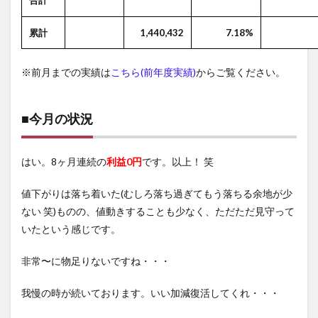
合計
累計
1,440,432
7.18%
※前月までの実績は
こちら(前年度実績)
からご覧ください。
■今月の状況
はい。8ヶ月連続の
利益0円
です。以上！ 笑
値下がりは落ち着いた(むしろ落ち過ぎてもう落ちる余地が少
ない 笑)ものの、値動きすることも少なく、ただただ見守って
いたという感じです。
非常〜に物足りないですね・・・
我慢の時が続いております。いい加減復活してくれ・・・