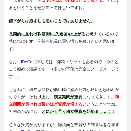
しれませんが、実は
下がれば下がるほど安く買える
ことにな
るということをぜひ知ってほしいですね。
値下がりは必ずしも悪いことではありません。
長期的に見れば株価(特に先進国)は上がる
と考えているので、
特に気にせず、今後も気長に買い増しを続けたいと思いま
す。
なお、
iDeCo
に関しては、節税メリットもあるので、今のと
ころ極めて順調です。（多少の下落は完全にノーダメージで
す！）
ちなみに、積立は価格が低い時に始めた方が良いと思われが
ちですが、それ以上に、
積立期間が重要
になってきます。
積
立期間が長ければ長いほど資産が増える
ということですね。
将来のためにも、
とにかく早く
積立投資を始めましょう！
色々な投資がありますが、節税面と投資額の制限等を考慮す