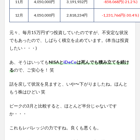
11月
4,050,000円
3,191,932円
-858.068円(-21.2％)
12月
4,050,000円
2,818,234円
-1,231,766円(-30.4％)
元々、毎月15万円ずつ投資していたのですが、不安定な状況
でもあったので、しばらく積立を止めています。(本当は投資
したい・・・)
あ、そうはいっても
NISAと
iDeCo
は死んでも積み立てを続け
る
ので、ご安心を！ 笑
話を戻して状況を見ますと、いや〜下がりましたね。ほんと
もう株はひどい 笑
ピークの3月と比較すると、ほとんど半分じゃないです
か・・・
これもレバレッジの力ですね。良くも悪くも。