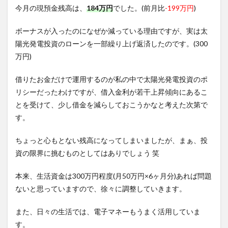
今月の現預金残高は、
184万円
でした。(前月比
-199万円
)
ボーナスが入ったのになぜか減っている理由ですが、実は太
陽光発電投資のローンを一部繰り上げ返済したのです。(300
万円)
借りたお金だけで運用するのが私の中で太陽光発電投資のポ
リシーだったわけですが、借入金利が若干上昇傾向にあるこ
とを受けて、少し借金を減らしておこうかなと考えた次第で
す。
ちょっと心もとない残高になってしまいましたが、まぁ、投
資の限界に挑むものとしてはありでしょう 笑
本来、生活資金は300万円程度(月50万円×6ヶ月分)あれば問題
ないと思っていますので、徐々に調整していきます。
また、日々の生活では、電子マネーもうまく活用していま
す。