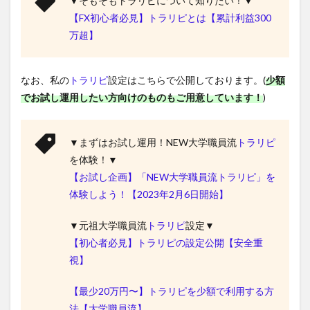
▼そもそもトラリピについて知りたい！▼
【FX初心者必見】トラリピとは【累計利益300
万超】
なお、私の
トラリピ
設定はこちらで公開しております。(
少額
でお試し運用したい方向けのものもご用意しています！
)
▼まずはお試し運用！NEW大学職員流
トラリピ
を体験！▼
【お試し企画】「NEW大学職員流トラリピ」を
体験しよう！【2023年2月6日開始】
▼元祖大学職員流
トラリピ
設定▼
【初心者必見】トラリピの設定公開【安全重
視】
【最少20万円〜】トラリピを少額で利用する方
法【大学職員流】