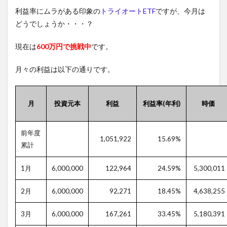
利益率にムラがある印象の
トライオートETF
ですが、今月は
どうでしょうか・・・？
現在は
600万円で挑戦中
です。
月々の利益は以下の通りです。
月
投資元本
利益
利益率(年利)
時価
前年度
1,051,922
15.69%
累計
1月
6,000,000
122,964
24.59%
5,300,011
2月
6,000,000
92,271
18.45%
4,638,255
3月
6,000,000
167,261
33.45%
5,180,391