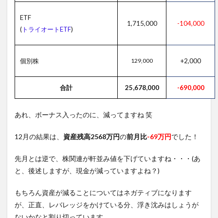
ETF
1,715,000
-104,000
(
トライオートETF
)
個別株
129,000
+2,000
合計
25,678,000
-690,000
あれ、ボーナス入ったのに、減ってますね 笑
12月の結果は、
資産残高2568万円
の
前月比
-69万円
でした！
先月とは逆で、株関連が軒並み値を下げていますね・・・(あ
と、後述しますが、現金が減っていますよね？)
もちろん資産が減ることについてはネガティブになります
が、正直、レバレッジをかけている分、浮き沈みはしょうが
ないかなと割り切っています。