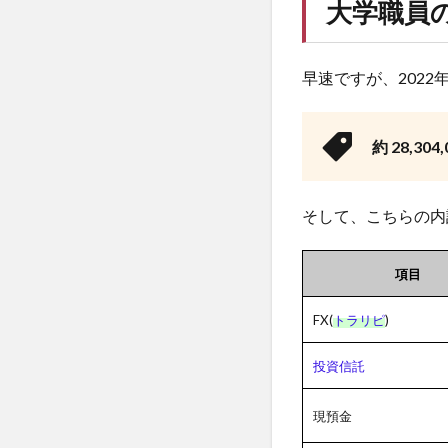
大学職員
早速ですが、202
約 28,30
そして、こちらの内
項目
FX(
トラリピ
)
投資信託
現預金