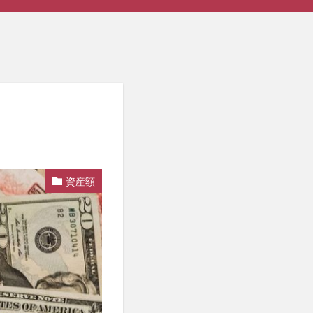
】
資産額