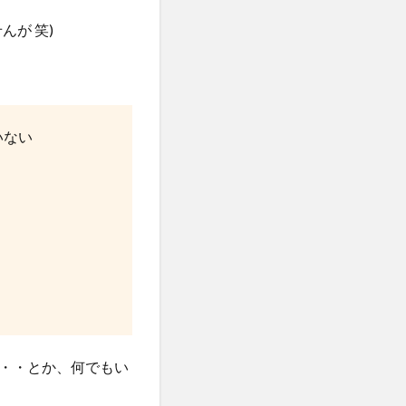
んが 笑)
いない
・
・・とか、何でもい