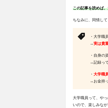
この記事を読めば、
ちなみに、同情して
・大学職
→
実は貴
・自身の
→記録っ
・
大学職
→お金持
大学職員って、やっ
いので、楽しみなが