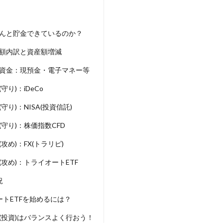
んと貯金できているのか？
額内訳と資産額増減
資金：現預金・電子マネー等
り)：iDeCo
り)：NISA(投資信託)
守り)：株価指数CFD
攻め)：FX(トラリピ)
攻め)：トライオートETF
況
ートETFを始めるには？
(投資)はバランスよく行おう！