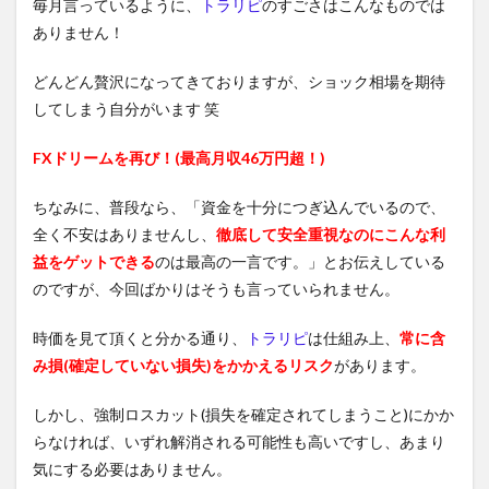
毎月言っているように、
トラリピ
のすごさはこんなものでは
ありません！
どんどん贅沢になってきておりますが、ショック相場を期待
してしまう自分がいます 笑
FXドリームを再び！(最高月収46万円超！)
ちなみに、普段なら、「資金を十分につぎ込んでいるので、
全く不安はありませんし、
徹底して安全重視なのにこんな利
益をゲットできる
のは最高の一言です。」とお伝えしている
のですが、今回ばかりはそうも言っていられません。
時価を見て頂くと分かる通り、
トラリピ
は仕組み上、
常に含
み損(確定していない損失)をかかえるリスク
があります。
しかし、強制ロスカット(損失を確定されてしまうこと)にかか
らなければ、いずれ解消される可能性も高いですし、あまり
気にする必要はありません。