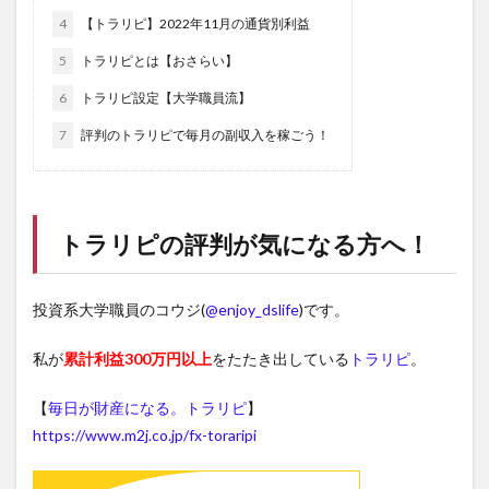
4
【トラリピ】2022年11月の通貨別利益
5
トラリピとは【おさらい】
6
トラリピ設定【大学職員流】
7
評判のトラリピで毎月の副収入を稼ごう！
トラリピ
の評判が気になる方へ！
投資系大学職員のコウジ(
@enjoy_dslife
)です。
私が
累計利益300万円以上
をたたき出している
トラリピ
。
【
毎日が財産になる。トラリピ
】
https://www.m2j.co.jp/fx-toraripi