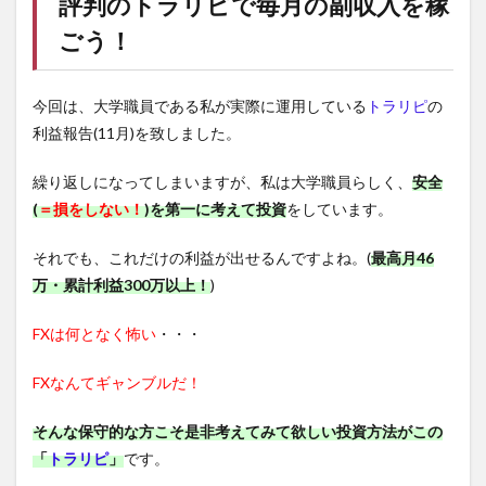
評判の
トラリピ
で毎月の副収入を稼
ごう！
今回は、大学職員である私が実際に運用している
トラリピ
の
利益報告(11月)を致しました。
繰り返しになってしまいますが、私は大学職員らしく、
安全
(
＝損をしない！
)を第一に考えて投資
をしています。
それでも、これだけの利益が出せるんですよね。(
最高月46
万・累計利益300万以上！
)
FXは何となく怖い
・・・
FXなんてギャンブルだ！
そんな保守的な方こそ是非考えてみて欲しい投資方法がこの
「
トラリピ
」
です。