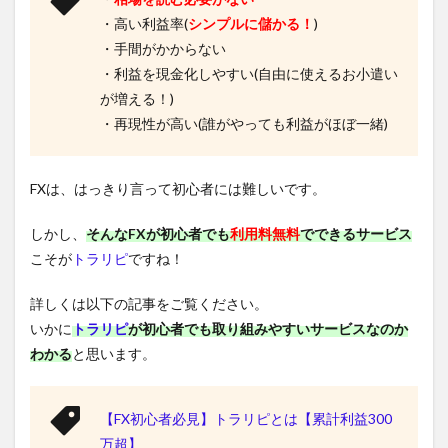
・高い利益率(
シンプルに儲かる！
)
・手間がかからない
・利益を現金化しやすい(自由に使えるお小遣い
が増える！)
・再現性が高い(誰がやっても利益がほぼ一緒)
FXは、はっきり言って初心者には難しいです。
しかし、
そんなFXが初心者でも
利用料無料
でできるサービス
こそが
トラリピ
ですね！
詳しくは以下の記事をご覧ください。
いかに
トラリピ
が初心者でも取り組みやすいサービスなのか
わかる
と思います。
【FX初心者必見】トラリピとは【累計利益300
万超】