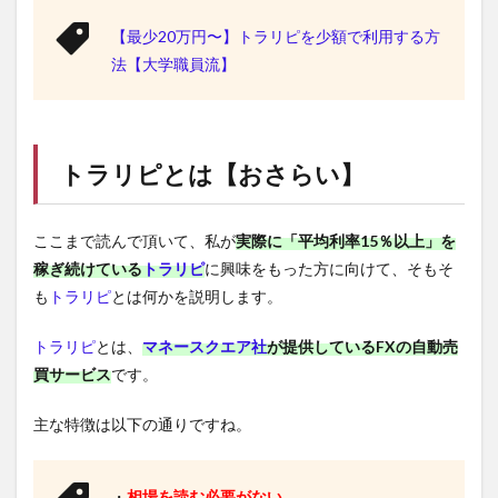
【最少20万円〜】トラリピを少額で利用する方
法【大学職員流】
トラリピ
とは【おさらい】
ここまで読んで頂いて、私が
実際に「平均利率15％以上」を
稼ぎ続けている
トラリピ
に興味をもった方に向けて、そもそ
も
トラリピ
とは何かを説明します。
トラリピ
とは、
マネースクエア社
が提供しているFXの自動売
買サービス
です。
主な特徴は以下の通りですね。
・
相場を読む必要がない