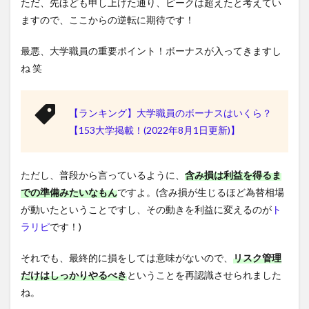
ただ、先ほども申し上げた通り、ピークは超えたと考えてい
ますので、ここからの逆転に期待です！
最悪、大学職員の重要ポイント！ボーナスが入ってきますし
ね 笑
【ランキング】大学職員のボーナスはいくら？
【153大学掲載！(2022年8月1日更新)】
ただし、普段から言っているように、
含み損は利益を得るま
での準備みたいなもん
ですよ。(含み損が生じるほど為替相場
が動いたということですし、その動きを利益に変えるのが
ト
ラリピ
です！)
それでも、最終的に損をしては意味がないので、
リスク管理
だけはしっかりやるべき
ということを再認識させられました
ね。