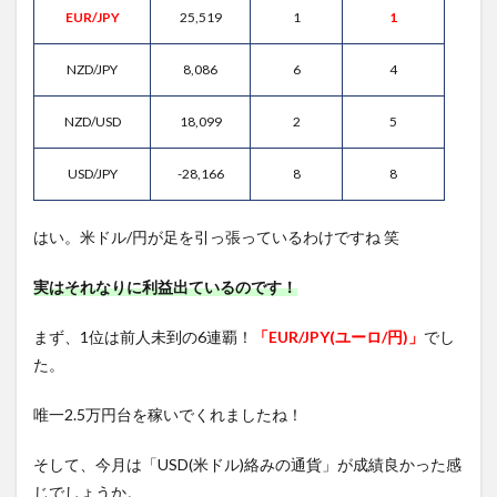
EUR/JPY
25,519
1
1
NZD/JPY
8,086
6
4
NZD/USD
18,099
2
5
USD/JPY
-28,166
8
8
はい。米ドル/円が足を引っ張っているわけですね 笑
実はそれなりに利益出ているのです！
まず、1位は前人未到の6連覇！
「EUR/JPY(ユーロ/円)」
でし
た。
唯一2.5万円台を稼いでくれましたね！
そして、今月は「USD(米ドル)絡みの通貨」が成績良かった感
じでしょうか。