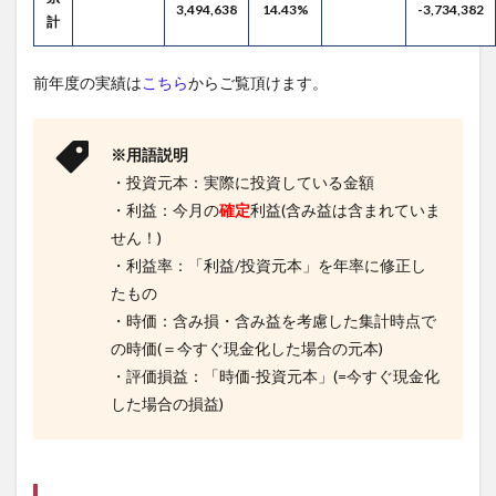
3,494,638
14.43%
-3,734,382
計
前年度の実績は
こちら
からご覧頂けます。
※用語説明
・投資元本：実際に投資している金額
・利益：今月の
確定
利益(含み益は含まれていま
せん！)
・利益率：「利益/投資元本」を年率に修正し
たもの
・時価：含み損・含み益を考慮した集計時点で
の時価(＝今すぐ現金化した場合の元本)
・評価損益：「時価-投資元本」(=今すぐ現金化
した場合の損益)