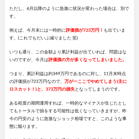
ただし、6月以降のように急激に状況が変わった場合は、別で
す。
例えば、今月末には一時的に
評価損が723万円！
も出ていま
す。(これでもだいぶ減りました 笑)
いつも通り、この金額より累計利益が出ていれば、問題はな
いのですが、今月は
評価損の方が多くなってしまいました。
つまり、累計利益は約349万円であるのに対し、11月末時点
の評価損が723万円なので、
万が一ここでやめてしまう(主に
ロスカット！)と、373万円の損失
となってしまうのです。
ある程度の期間運用すれば、一時的なマイナスが生じたとし
てもトータルで損をする可能性は低くなっていきますが、昨
今の円安のように急激なショック相場ですと、このような事
態に陥ります。