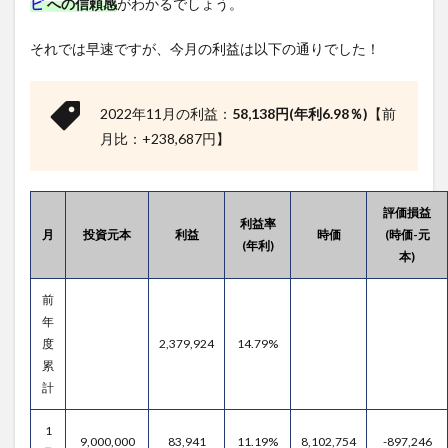
ピ
への信頼感
がわかるでしょう。
それでは早速ですが、今月の利益は以下の通りでした！
2022年11月の利益：
58,138円(年利6.98％)
【前
月比：+238,687円】
評価損益
利益率
月
投資元本
利益
時価
(時価-元
(年利)
本)
前
年
度
2,379,924
14.79%
累
計
1
9,000,000
83,941
11.19%
8,102,754
-897,246