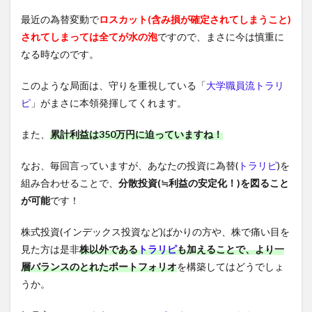
最近の為替変動で
ロスカット(含み損が確定されてしまうこと)
されてしまっては全てが水の泡
ですので、まさに今は慎重に
なる時なのです。
このような局面は、守りを重視している「
大学職員流トラリ
ピ
」がまさに本領発揮してくれます。
また、
累計利益は350万円に迫っていますね！
なお、毎回言っていますが、あなたの投資に為替(
トラリピ
)を
組み合わせることで、
分散投資(≒利益の安定化！)を図ること
が可能
です！
株式投資(インデックス投資など)ばかりの方や、株で痛い目を
見た方は是非
株以外である
トラリピ
も加えることで、より一
層バランスのとれたポートフォリオ
を構築してはどうでしょ
うか。