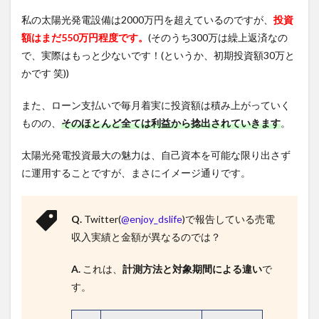
私の太陽光発電設備は2000万円を超えているのですが、
投資
額はまだ550万円程度です。
(そのうち300万は繰上返済なの
で、実際はもっと少ないです！(というか、初期投資額30万と
かです 笑))
また、ローン支払いで毎月着実に投資額は積み上がっていく
ものの、
そのほとんど全ては利益から捻出されていきます
。
太陽光発電投資最大の魅力は、自己資本を可能な限り出さず
に運用することですが、まさにイメージ通りです。
Q.
Twitter(
@enjoy_dslife
)で報告している売電
収入実績と金額が異なるのでは？
A.
これは、
計測方法と対象期間による違い
で
す。