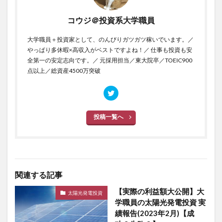
コウジ＠投資系大学職員
大学職員＋投資家として、のんびりガツガツ稼いでいます。／
やっぱり多休暇×高収入がベストですよね！／ 仕事も投資も安
全第一の安定志向です。／ 元採用担当／東大院卒／TOEIC900
点以上／総資産4500万突破
投稿一覧へ
関連する記事
【実際の利益額大公開】大
太陽光発電投資
学職員の太陽光発電投資 実
績報告(2023年2月)【成