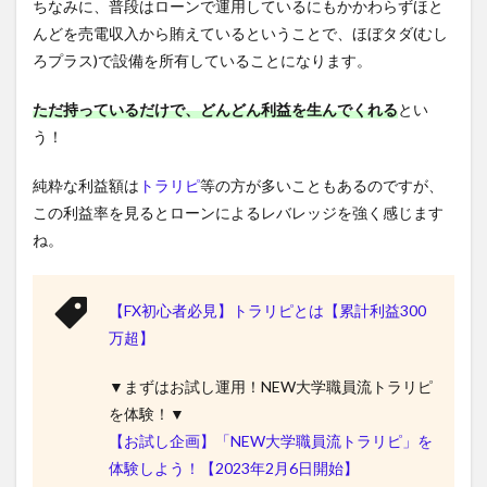
ちなみに、普段はローンで運用しているにもかかわらずほと
んどを売電収入から賄えているということで、ほぼタダ(むし
ろプラス)で設備を所有していることになります。
ただ持っているだけで、どんどん利益を生んでくれる
とい
う！
純粋な利益額は
トラリピ
等の方が多いこともあるのですが、
この利益率を見るとローンによるレバレッジを強く感じます
ね。
【FX初心者必見】トラリピとは【累計利益300
万超】
▼まずはお試し運用！NEW大学職員流トラリピ
を体験！▼
【お試し企画】「NEW大学職員流トラリピ」を
体験しよう！【2023年2月6日開始】