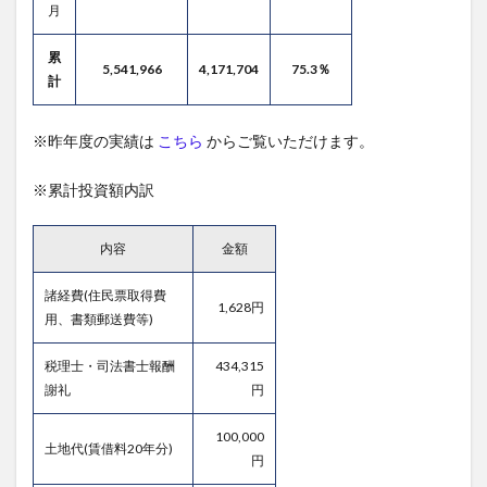
月
累
5,541,966
4,171,704
75.3％
計
※昨年度の実績は
こちら
からご覧いただけます。
※累計投資額内訳
内容
金額
諸経費(住民票取得費
1,628円
用、書類郵送費等)
税理士・司法書士報酬
434,315
謝礼
円
100,000
土地代(賃借料20年分)
円