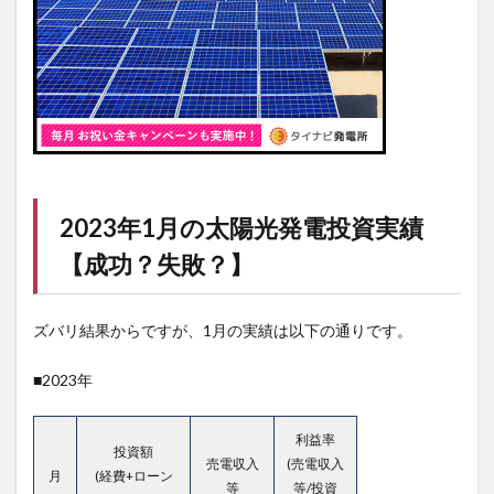
2023年1月の太陽光発電投資実績
【成功？失敗？】
ズバリ結果からですが、1月の実績は以下の通りです。
■2023年
利益率
投資額
売電収入
(売電収入
月
(経費+ローン
等
等/投資