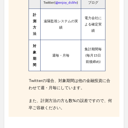
Twitter(
@enjoy_dslife
)
ブログ
計
電力会社に
測
遠隔監視システムの実
よる確定実
方
績
績
法
対
集計期間毎
象
週毎・月毎
(毎月15日
期
前後締め)
間
Twitterの場合、対象期間は他の金融投資に合
わせて週・月毎にしています。
また、計測方法の方も数%の誤差ですので、何
卒ご容赦ください。