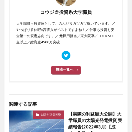
コウジ＠投資系大学職員
大学職員＋投資家として、のんびりガツガツ稼いでいます。／
やっぱり多休暇×高収入がベストですよね！／ 仕事も投資も安
全第一の安定志向です。／ 元採用担当／東大院卒／TOEIC900
点以上／総資産4500万突破
投稿一覧へ
関連する記事
【実際の利益額大公開】大
太陽光発電投資
学職員の太陽光発電投資 実
績報告(2022年3月)【成