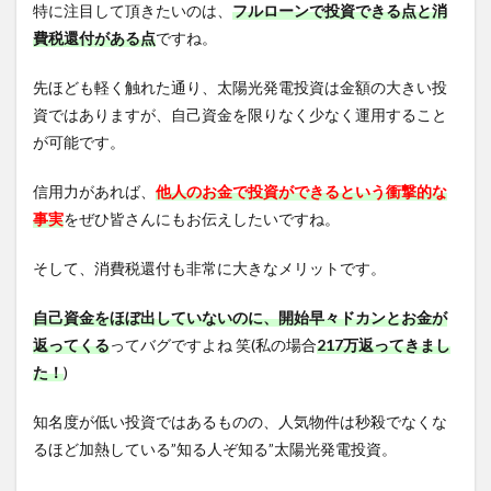
特に注目して頂きたいのは、
フルローンで投資できる点と消
費税還付がある点
ですね。
先ほども軽く触れた通り、太陽光発電投資は金額の大きい投
資ではありますが、自己資金を限りなく少なく運用すること
が可能です。
信用力があれば、
他人のお金で投資ができるという衝撃的な
事実
をぜひ皆さんにもお伝えしたいですね。
そして、消費税還付も非常に大きなメリットです。
自己資金をほぼ出していないのに、開始早々ドカンとお金が
返ってくる
ってバグですよね 笑(私の場合
217万返ってきまし
た！
)
知名度が低い投資ではあるものの、人気物件は秒殺でなくな
るほど加熱している”知る人ぞ知る”太陽光発電投資。