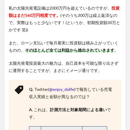
私の太陽光発電設備は2000万円を超えているのですが、
投資
額はまだ560万円程度です。
(そのうち300万は繰上返済なの
で、実際はもっと少ないです！(というか、初期投資額30万と
かです 笑))
また、ローン支払いで毎月着実に投資額は積み上がっていく
ものの、
そのほとんど全ては利益から捻出されていきます
。
太陽光発電投資最大の魅力は、自己資本を可能な限り出さず
に運用することですが、まさにイメージ通りです。
Q.
Twitter(
@enjoy_dslife
)で報告している売電
収入実績と金額が異なるのでは？
A.
これは、
計測方法と対象期間による違い
で
す。