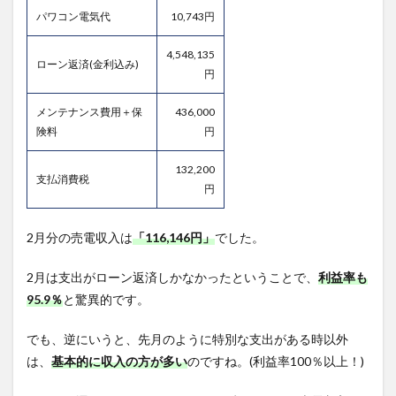
パワコン電気代
10,743円
4,548,135
ローン返済(金利込み)
円
メンテナンス費用＋保
436,000
険料
円
132,200
支払消費税
円
2月分の売電収入は
「116,146円」
でした。
2月は支出がローン返済しかなかったということで、
利益率も
95.9％
と驚異的です。
でも、逆にいうと、先月のように特別な支出がある時以外
は、
基本的に収入の方が多い
のですね。(利益率100％以上！)