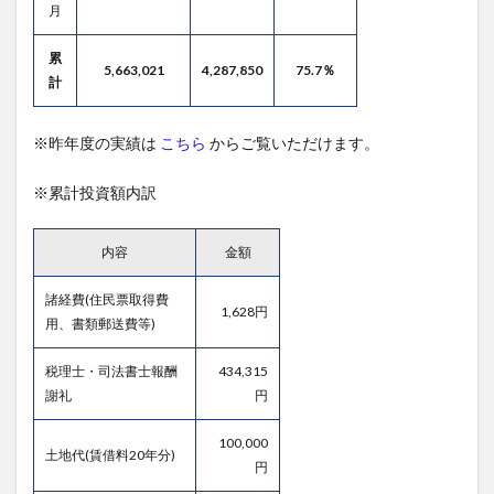
月
累
5,663,021
4,287,850
75.7％
計
※昨年度の実績は
こちら
からご覧いただけます。
※累計投資額内訳
内容
金額
諸経費(住民票取得費
1,628円
用、書類郵送費等)
税理士・司法書士報酬
434,315
謝礼
円
100,000
土地代(賃借料20年分)
円