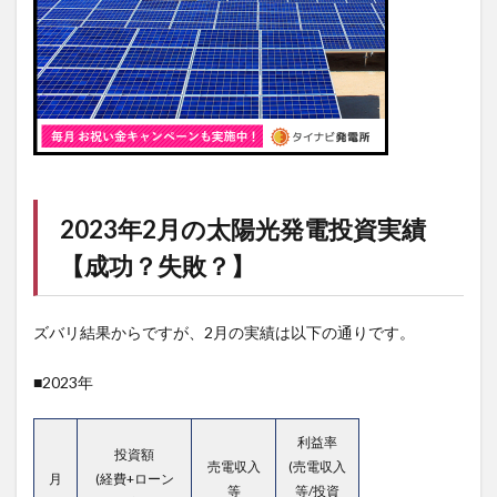
2023年2月の太陽光発電投資実績
【成功？失敗？】
ズバリ結果からですが、2月の実績は以下の通りです。
■2023年
利益率
投資額
売電収入
(売電収入
月
(経費+ローン
等
等/投資