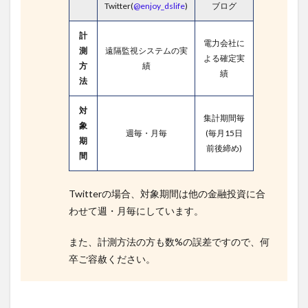
Twitter(
@enjoy_dslife
)
ブログ
計
電力会社に
測
遠隔監視システムの実
よる確定実
方
績
績
法
対
集計期間毎
象
週毎・月毎
(毎月15日
期
前後締め)
間
Twitterの場合、対象期間は他の金融投資に合
わせて週・月毎にしています。
また、計測方法の方も数%の誤差ですので、何
卒ご容赦ください。